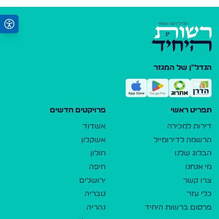
הנדל"ן של המגזר
תפריט ראשי
פרויקטים חדשים
דירות למכירה
אשדוד
הרשמה לדירומייל
אשקלון
הבלוג שלנו
חולון
מי אנחנו
חיפה
צרו קשר
ירושלים
כלי עזר
טבריה
פרסום ברשות היחיד
נהריה