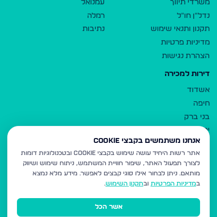
משרדי תיווך
עמנואל
נדל"ן חו"ל
רמלה
תקנון ותנאי שימוש
נתיבות
מדיניות פרטיות
הצהרת נגישות
דירות למכירה
אשדוד
חיפה
בני ברק
ירושלים
אנחנו משתמשים בקבצי Cookie
אלעד
אתר רשות היחיד עושה שימוש בקבצי Cookie ובטכנולוגיות דומות
גבעת זאב
לצורך תפעול האתר, שיפור חוויית המשתמש, ניתוח שימוש ושיווק
בית שמש
מותאם.
ניתן לבחור אילו סוגי קבצים לאפשר. מידע מלא נמצא
רכסים
ב
מדיניות הפרטיות
וב
תקנון השימוש
.
מודיעין עילית
אשר הכל
ביתר עילית