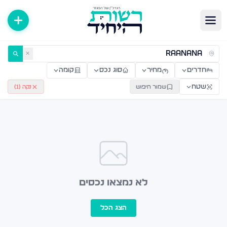
ירות למכירה ולהשכרה — רשות היחיד
✕
חדרים
מחיר
סוג נכס
קומה
שטח
שמור חיפוש
נקה (
1
)
לא נמצאו נכסים
הצג הכל