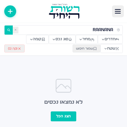
ירות למכירה ולהשכרה — רשות היחיד
✕
חדרים
מחיר
סוג נכס
קומה
שטח
שמור חיפוש
נקה (
1
)
לא נמצאו נכסים
הצג הכל