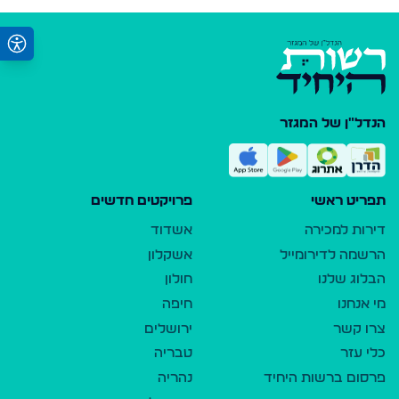
הנדל"ן של המגזר
תפריט ראשי
פרויקטים חדשים
דירות למכירה
אשדוד
הרשמה לדירומייל
אשקלון
הבלוג שלנו
חולון
מי אנחנו
חיפה
צרו קשר
ירושלים
כלי עזר
טבריה
פרסום ברשות היחיד
נהריה