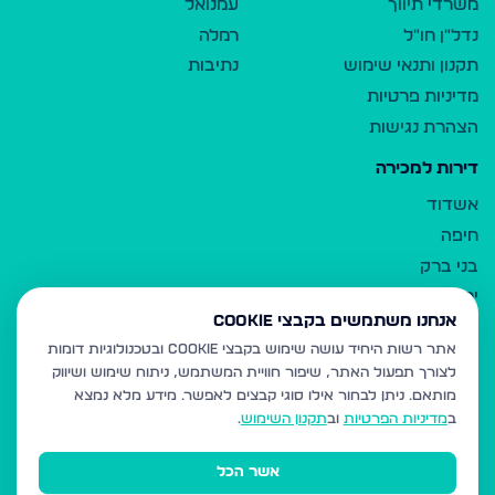
משרדי תיווך
עמנואל
נדל"ן חו"ל
רמלה
תקנון ותנאי שימוש
נתיבות
מדיניות פרטיות
הצהרת נגישות
דירות למכירה
אשדוד
חיפה
בני ברק
ירושלים
אנחנו משתמשים בקבצי Cookie
אלעד
אתר רשות היחיד עושה שימוש בקבצי Cookie ובטכנולוגיות דומות
גבעת זאב
לצורך תפעול האתר, שיפור חוויית המשתמש, ניתוח שימוש ושיווק
בית שמש
מותאם.
ניתן לבחור אילו סוגי קבצים לאפשר. מידע מלא נמצא
רכסים
ב
מדיניות הפרטיות
וב
תקנון השימוש
.
מודיעין עילית
אשר הכל
ביתר עילית