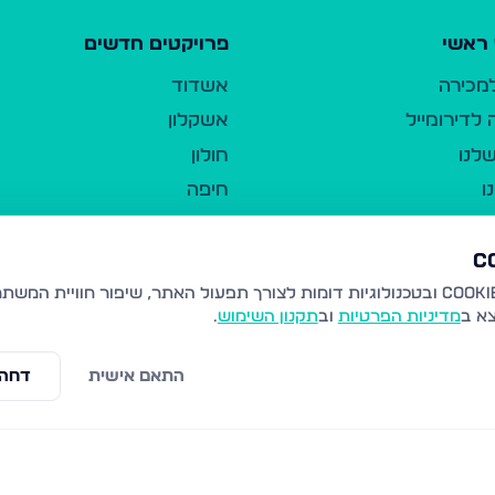
ראשי
פרויקטים חדשים
למכירה
אשדוד
לדירומייל
אשקלון
לנו
חולון
ו
חיפה
ר
ירושלים
טבריה
ברשות היחיד
נהריה
צא ב
מדיניות הפרטיות
וב
תקנון השימוש
.
יווך
עמנואל
ו"ל
רמלה
התאם אישית
דחה 
תנאי שימוש
נתיבות
 פרטיות
נגישות