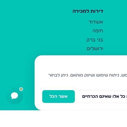
דירות למכירה
אשדוד
חיפה
בני ברק
ירושלים
אלעד
גבעת זאב
בית שמש
ניתן לבחור
רכסים
מודיעין עילית
כל אלו שאינם הכרחיים
אשר הכל
ביתר עילית