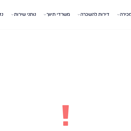
מכירה
דירות להשכרה
משרדי תיווך
נותני שירות
נד
!