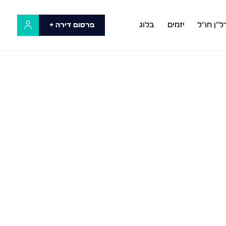
ל"ן חו"ל
יזמים
בלוג
פרסום דירה +