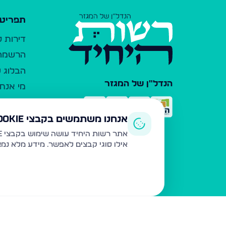
תפריט 
דירות 
הרשמה 
הבלוג ש
הנדל"ן של המגזר
מי אנחנ
צרו קש
כלי עזר
אנחנו משתמשים בקבצי Cookie
פרסום 
אתר רשות היחיד עושה שימוש בקבצי Cookie ובטכנולוגיות דומות לצורך תפעול האתר, שיפור חוויית המשתמש, ניתוח שימוש ושיווק מותאם.
אילו סוגי קבצים לאפשר. מידע מלא נמ
משרדי ת
נדל"ן ח
תקנון ו
מדיניות
הצהרת 