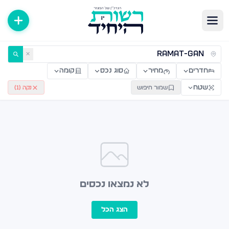
ירות למכירה ולהשכרה — רשות היחיד
✕
חדרים
מחיר
סוג נכס
קומה
שטח
שמור חיפוש
נקה (
1
)
לא נמצאו נכסים
הצג הכל