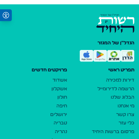
הנדל"ן של המגזר
תפריט ראשי
פרויקטים חדשים
דירות למכירה
אשדוד
הרשמה לדירומייל
אשקלון
הבלוג שלנו
חולון
מי אנחנו
חיפה
צרו קשר
ירושלים
כלי עזר
טבריה
פרסום ברשות היחיד
נהריה