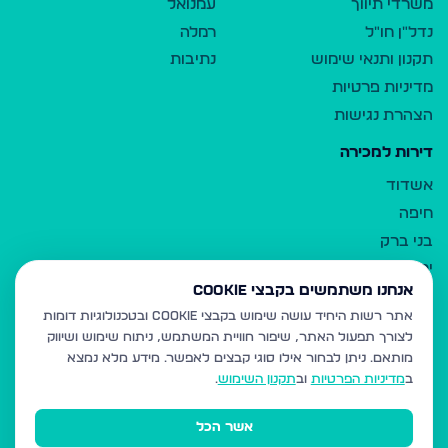
משרדי תיווך
עמנואל
נדל"ן חו"ל
רמלה
תקנון ותנאי שימוש
נתיבות
מדיניות פרטיות
הצהרת נגישות
דירות למכירה
אשדוד
חיפה
בני ברק
ירושלים
אנחנו משתמשים בקבצי Cookie
אלעד
אתר רשות היחיד עושה שימוש בקבצי Cookie ובטכנולוגיות דומות
גבעת זאב
לצורך תפעול האתר, שיפור חוויית המשתמש, ניתוח שימוש ושיווק
בית שמש
מותאם.
ניתן לבחור אילו סוגי קבצים לאפשר. מידע מלא נמצא
רכסים
ב
מדיניות הפרטיות
וב
תקנון השימוש
.
מודיעין עילית
אשר הכל
ביתר עילית