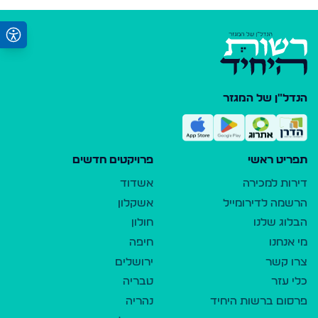
הנדל"ן של המגזר
תפריט ראשי
פרויקטים חדשים
דירות למכירה
אשדוד
הרשמה לדירומייל
אשקלון
הבלוג שלנו
חולון
מי אנחנו
חיפה
צרו קשר
ירושלים
כלי עזר
טבריה
פרסום ברשות היחיד
נהריה