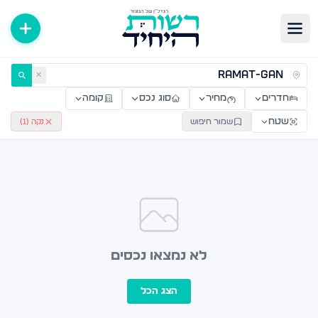
ירות למכירה ולהשכרה — רשות היחיד
✕
חדרים
מחיר
סוג נכס
קומה
שטח
שמור חיפוש
נקה (
1
)
לא נמצאו נכסים
הצג הכל