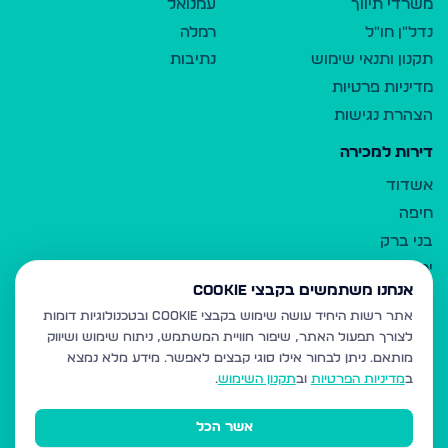
משרדי תיווך
עמנואל
נדל"ן חו"ל
רמלה
תקנון ותנאי שימוש
נתיבות
מדיניות פרטיות
הצהרת נגישות
דירות למכירה
אשדוד
חיפה
בני ברק
ירושלים
אנחנו משתמשים בקבצי Cookie
אלעד
אתר רשות היחיד עושה שימוש בקבצי Cookie ובטכנולוגיות דומות
גבעת זאב
לצורך תפעול האתר, שיפור חוויית המשתמש, ניתוח שימוש ושיווק
בית שמש
מותאם.
ניתן לבחור אילו סוגי קבצים לאפשר. מידע מלא נמצא
רכסים
ב
מדיניות הפרטיות
וב
תקנון השימוש
.
מודיעין עילית
אשר הכל
ביתר עילית