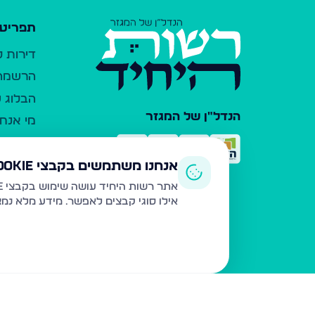
תפריט 
דירות 
הרשמה 
הבלוג ש
הנדל"ן של המגזר
מי אנחנ
צרו קש
כלי עזר
אנחנו משתמשים בקבצי Cookie
פרסום 
אתר רשות היחיד עושה שימוש בקבצי Cookie ובטכנולוגיות דומות לצורך תפעול האתר, שיפור חוויית המשתמש, ניתוח שימוש ושיווק מותאם.
אילו סוגי קבצים לאפשר. מידע מלא נמ
משרדי ת
נדל"ן ח
תקנון ו
מדיניות
הצהרת 