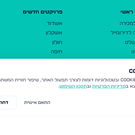
ראשי
פרויקטים חדשים
למכירה
אשדוד
לדירומייל
אשקלון
לנו
חולון
ו
חיפה
ר
ירושלים
טבריה
ברשות היחיד
נהריה
צא ב
מדיניות הפרטיות
וב
תקנון השימוש
.
יווך
עמנואל
ו"ל
רמלה
התאם אישית
דחה 
תנאי שימוש
נתיבות
 פרטיות
נגישות