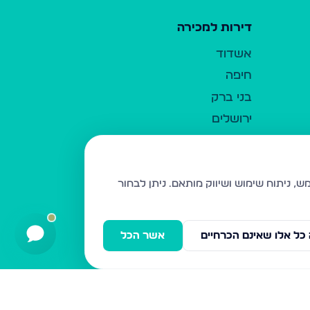
דירות למכירה
אשדוד
חיפה
בני ברק
ירושלים
אלעד
גבעת זאב
בית שמש
ניתן לבחור
רכסים
מודיעין עילית
כל אלו שאינם הכרחיים
אשר הכל
ביתר עילית