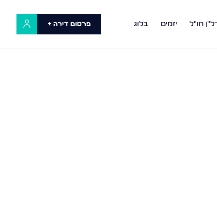
ל"ן חו"ל
יזמים
בלוג
פרסום דירה +