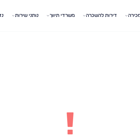
מכירה
דירות להשכרה
משרדי תיווך
נותני שירות
נד
!