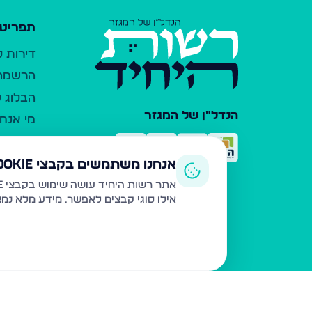
תפריט 
דירות 
הרשמה 
הבלוג ש
הנדל"ן של המגזר
מי אנחנ
צרו קש
כלי עזר
אנחנו משתמשים בקבצי Cookie
פרסום 
אתר רשות היחיד עושה שימוש בקבצי Cookie ובטכנולוגיות דומות לצורך תפעול האתר, שיפור חוויית המשתמש, ניתוח שימוש ושיווק מותאם.
אילו סוגי קבצים לאפשר. מידע מלא נמ
משרדי ת
נדל"ן ח
תקנון ו
מדיניות
הצהרת 