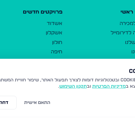
ראשי
פרויקטים חדשים
למכירה
אשדוד
לדירומייל
אשקלון
לנו
חולון
ו
חיפה
ר
ירושלים
טבריה
ברשות היחיד
נהריה
צא ב
מדיניות הפרטיות
וב
תקנון השימוש
.
יווך
עמנואל
ו"ל
רמלה
התאם אישית
דחה 
תנאי שימוש
נתיבות
 פרטיות
נגישות