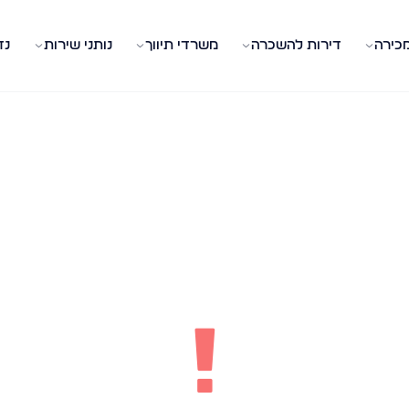
מכירה
דירות להשכרה
משרדי תיווך
נותני שירות
נד
!