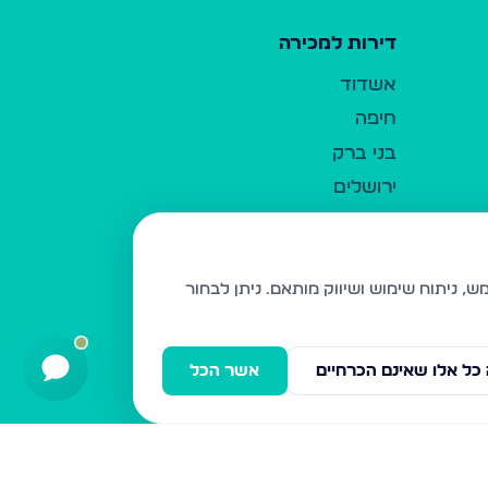
דירות למכירה
אשדוד
חיפה
בני ברק
ירושלים
אלעד
גבעת זאב
בית שמש
ניתן לבחור
רכסים
מודיעין עילית
כל אלו שאינם הכרחיים
אשר הכל
ביתר עילית