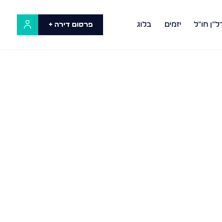
ל"ן חו"ל
יזמים
בלוג
פרסום דירה +