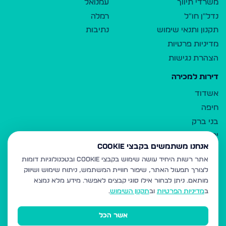
משרדי תיווך
עמנואל
נדל"ן חו"ל
רמלה
תקנון ותנאי שימוש
נתיבות
מדיניות פרטיות
הצהרת נגישות
דירות למכירה
אשדוד
חיפה
בני ברק
ירושלים
אנחנו משתמשים בקבצי Cookie
אלעד
אתר רשות היחיד עושה שימוש בקבצי Cookie ובטכנולוגיות דומות
גבעת זאב
לצורך תפעול האתר, שיפור חוויית המשתמש, ניתוח שימוש ושיווק
בית שמש
מותאם.
ניתן לבחור אילו סוגי קבצים לאפשר. מידע מלא נמצא
רכסים
ב
מדיניות הפרטיות
וב
תקנון השימוש
.
מודיעין עילית
אשר הכל
ביתר עילית