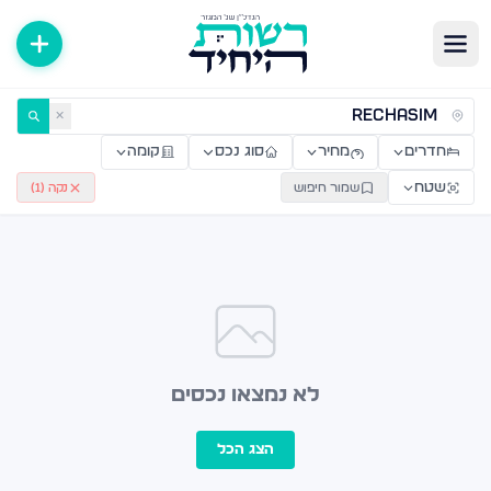
ירות למכירה ולהשכרה — רשות היחיד
✕
חדרים
מחיר
סוג נכס
קומה
שטח
שמור חיפוש
נקה (
1
)
לא נמצאו נכסים
הצג הכל