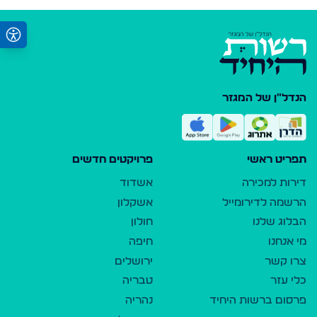
הנדל"ן של המגזר
תפריט ראשי
פרויקטים חדשים
דירות למכירה
אשדוד
הרשמה לדירומייל
אשקלון
הבלוג שלנו
חולון
מי אנחנו
חיפה
צרו קשר
ירושלים
כלי עזר
טבריה
פרסום ברשות היחיד
נהריה