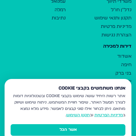
משרדי תיווך
עמנואל
נדל"ן חו"ל
רמלה
תקנון ותנאי שימוש
נתיבות
מדיניות פרטיות
הצהרת נגישות
דירות למכירה
אשדוד
חיפה
בני ברק
ירושלים
אנחנו משתמשים בקבצי Cookie
אלעד
אתר רשות היחיד עושה שימוש בקבצי Cookie ובטכנולוגיות דומות
גבעת זאב
לצורך תפעול האתר, שיפור חוויית המשתמש, ניתוח שימוש ושיווק
בית שמש
מותאם.
ניתן לבחור אילו סוגי קבצים לאפשר. מידע מלא נמצא
רכסים
ב
מדיניות הפרטיות
וב
תקנון השימוש
.
מודיעין עילית
אשר הכל
ביתר עילית