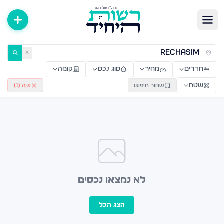
ירות למכירה ולהשכרה — רשות היחיד
✕
חדרים
מחיר
סוג נכס
קומה
שטח
שמור חיפוש
נקה (
1
)
לא נמצאו נכסים
הצג הכל