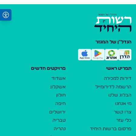
הנדל"ן של המגזר
תפריט ראשי
פרויקטים חדשים
דירות למכירה
אשדוד
הרשמה לדירומייל
אשקלון
הבלוג שלנו
חולון
מי אנחנו
חיפה
צרו קשר
ירושלים
כלי עזר
טבריה
פרסום ברשות היחיד
נהריה