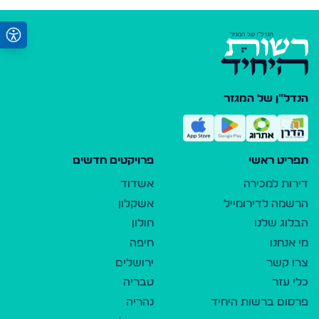
הנדל"ן של המגזר
תפריט ראשי
פרויקטים חדשים
דירות למכירה
אשדוד
הרשמה לדירומייל
אשקלון
הבלוג שלנו
חולון
מי אנחנו
חיפה
צרו קשר
ירושלים
כלי עזר
טבריה
פרסום ברשות היחיד
נהריה