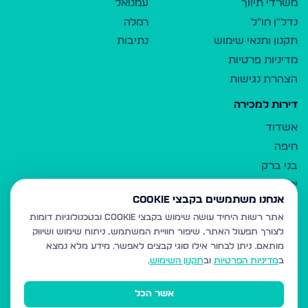
משרדי תיווך
עמנואל
נדל"ן חו"ל
רמלה
תקנון ותנאי שימוש
נתיבות
מדיניות פרטיות
הצהרת נגישות
דירות למכירה
אשדוד
חיפה
בני ברק
ירושלים
אנחנו משתמשים בקבצי Cookie
אלעד
אתר רשות היחיד עושה שימוש בקבצי Cookie ובטכנולוגיות דומות
גבעת זאב
לצורך תפעול האתר, שיפור חוויית המשתמש, ניתוח שימוש ושיווק
בית שמש
מותאם.
ניתן לבחור אילו סוגי קבצים לאפשר. מידע מלא נמצא
רכסים
ב
מדיניות הפרטיות
וב
תקנון השימוש
.
מודיעין עילית
אשר הכל
ביתר עילית