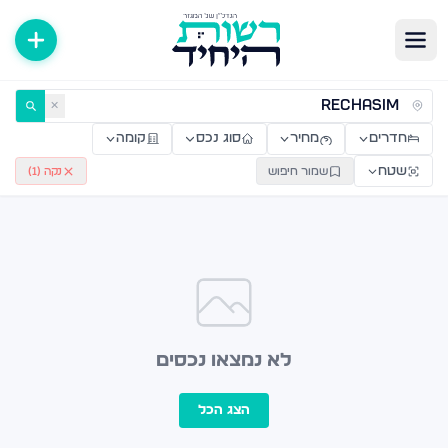
ירות למכירה ולהשכרה — רשות היחיד
✕
חדרים
מחיר
סוג נכס
קומה
שטח
שמור חיפוש
נקה (
1
)
לא נמצאו נכסים
הצג הכל