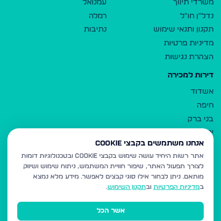
משרדי תיווך
עמנואל
נדל"ן חו"ל
רמלה
תקנון ותנאי שימוש
נתיבות
מדיניות פרטיות
הצהרת נגישות
דירות למכירה
אשדוד
חיפה
בני ברק
ירושלים
אנחנו משתמשים בקבצי Cookie
אלעד
אתר רשות היחיד עושה שימוש בקבצי Cookie ובטכנולוגיות דומות
גבעת זאב
לצורך תפעול האתר, שיפור חוויית המשתמש, ניתוח שימוש ושיווק
בית שמש
מותאם.
ניתן לבחור אילו סוגי קבצים לאפשר. מידע מלא נמצא
רכסים
ב
מדיניות הפרטיות
וב
תקנון השימוש
.
מודיעין עילית
אשר הכל
ביתר עילית