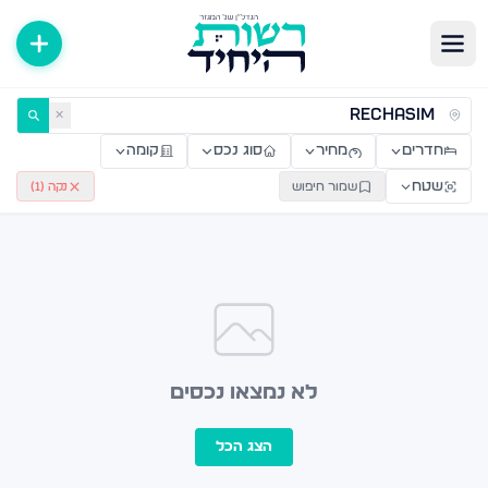
ירות למכירה ולהשכרה — רשות היחיד
✕
חדרים
מחיר
סוג נכס
קומה
שטח
שמור חיפוש
נקה (
1
)
לא נמצאו נכסים
הצג הכל