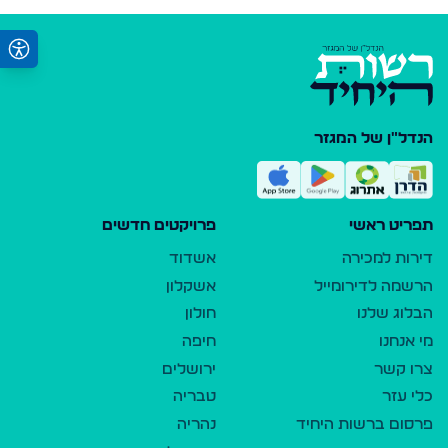
הנדל"ן של המגזר
תפריט ראשי
פרויקטים חדשים
דירות למכירה
אשדוד
הרשמה לדירומייל
אשקלון
הבלוג שלנו
חולון
מי אנחנו
חיפה
צרו קשר
ירושלים
כלי עזר
טבריה
פרסום ברשות היחיד
נהריה