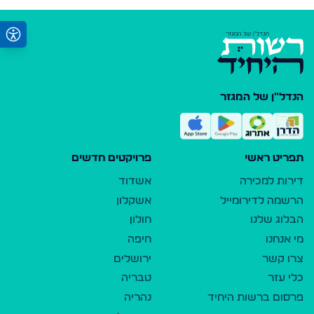
הנדל"ן של המגזר
תפריט ראשי
פרויקטים חדשים
דירות למכירה
אשדוד
הרשמה לדירומייל
אשקלון
הבלוג שלנו
חולון
מי אנחנו
חיפה
צרו קשר
ירושלים
כלי עזר
טבריה
פרסום ברשות היחיד
נהריה