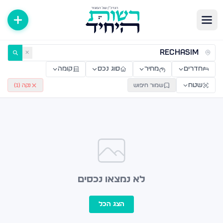
ירות למכירה ולהשכרה — רשות היחיד
✕
חדרים
מחיר
סוג נכס
קומה
שטח
שמור חיפוש
נקה (
1
)
לא נמצאו נכסים
הצג הכל