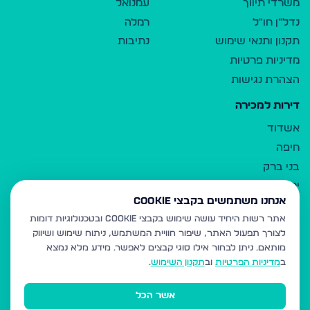
משרדי תיווך
עמנואל
נדל"ן חו"ל
רמלה
תקנון ותנאי שימוש
נתיבות
מדיניות פרטיות
הצהרת נגישות
דירות למכירה
אשדוד
חיפה
בני ברק
ירושלים
אנחנו משתמשים בקבצי Cookie
אלעד
אתר רשות היחיד עושה שימוש בקבצי Cookie ובטכנולוגיות דומות
גבעת זאב
לצורך תפעול האתר, שיפור חוויית המשתמש, ניתוח שימוש ושיווק
בית שמש
מותאם.
ניתן לבחור אילו סוגי קבצים לאפשר. מידע מלא נמצא
רכסים
ב
מדיניות הפרטיות
וב
תקנון השימוש
.
מודיעין עילית
אשר הכל
ביתר עילית