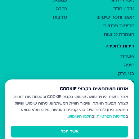
משרדי תיווך
עמנואל
נדל"ן חו"ל
רמלה
תקנון ותנאי שימוש
נתיבות
מדיניות פרטיות
הצהרת נגישות
דירות למכירה
אשדוד
חיפה
בני ברק
ירושלים
אנחנו משתמשים בקבצי Cookie
אלעד
אתר רשות היחיד עושה שימוש בקבצי Cookie ובטכנולוגיות דומות
גבעת זאב
לצורך תפעול האתר, שיפור חוויית המשתמש, ניתוח שימוש ושיווק
בית שמש
מותאם.
ניתן לבחור אילו סוגי קבצים לאפשר. מידע מלא נמצא
רכסים
ב
מדיניות הפרטיות
וב
תקנון השימוש
.
מודיעין עילית
אשר הכל
ביתר עילית