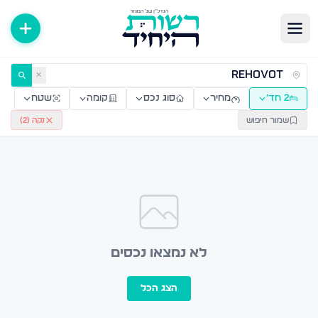
ירות למכירה ולהשכרה — רשות היחיד
✕
2 חד׳
מחיר
סוג נכס
קומה
שטח
שמור חיפוש
נקה (
2
)
לא נמצאו נכסים
הצג הכל