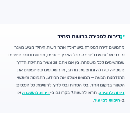
דירות למכירה ברשות היחיד
מחפשים דירה למכירה בישראל? אתר רשות היחיד מציע מאגר
עדכני של נכסים למכירה מכל הארץ — ערים, שכונות וטווחי מחירים
שמתאימים לכל משפחה. בין אם אתם זוג צעיר בתחילת הדרך,
משפחה שגדלה ומחפשת מרחב, או משקיעים שמחפשים את
ההזדמנות הבאה — תמצאו אצלנו את המידע, התמונות והאנשי
הקשר במקום אחד, בלי הסחות ובלי לחץ. לרשימת כל הנכסים:
דירות למכירה
. תרצו להשוות? בקרו גם ב-
דירות להשכרה
או
ב-
חיפוש לפי עיר
.