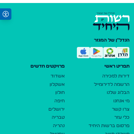
הנדל"ן של המגזר
תפריט ראשי
פרויקטים חדשים
דירות למכירה
אשדוד
הרשמה לדירומייל
אשקלון
הבלוג שלנו
חולון
מי אנחנו
חיפה
צרו קשר
ירושלים
כלי עזר
טבריה
פרסום ברשות היחיד
נהריה