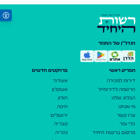
הנדל"ן של המגזר
תפריט ראשי
פרויקטים חדשים
דירות למכירה
אשדוד
הרשמה לדירומייל
אשקלון
הבלוג שלנו
חולון
מי אנחנו
חיפה
צרו קשר
ירושלים
כלי עזר
טבריה
פרסום ברשות היחיד
נהריה