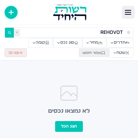
ירות למכירה ולהשכרה — רשות היחיד
✕
חדרים
מחיר
סוג נכס
קומה
שטח
שמור חיפוש
נקה (
1
)
לא נמצאו נכסים
הצג הכל