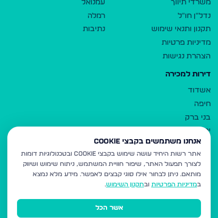
משרדי תיווך
עמנואל
נדל"ן חו"ל
רמלה
תקנון ותנאי שימוש
נתיבות
מדיניות פרטיות
הצהרת נגישות
דירות למכירה
אשדוד
חיפה
בני ברק
ירושלים
אנחנו משתמשים בקבצי Cookie
אלעד
אתר רשות היחיד עושה שימוש בקבצי Cookie ובטכנולוגיות דומות
גבעת זאב
לצורך תפעול האתר, שיפור חוויית המשתמש, ניתוח שימוש ושיווק
בית שמש
מותאם.
ניתן לבחור אילו סוגי קבצים לאפשר. מידע מלא נמצא
רכסים
ב
מדיניות הפרטיות
וב
תקנון השימוש
.
מודיעין עילית
אשר הכל
ביתר עילית