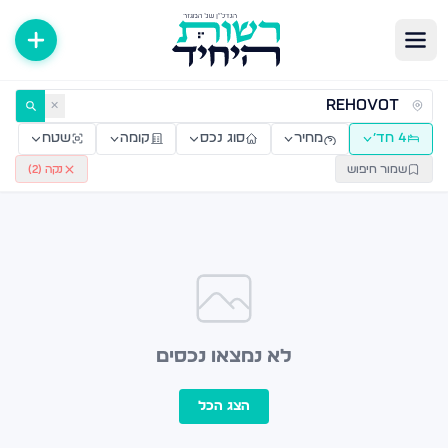
ירות למכירה ולהשכרה — רשות היחיד
✕
4 חד׳
מחיר
סוג נכס
קומה
שטח
שמור חיפוש
נקה (
2
)
לא נמצאו נכסים
הצג הכל