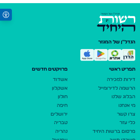
הנדל"ן של המגזר
תפריט ראשי
פרויקטים חדשים
דירות למכירה
אשדוד
הרשמה לדירומייל
אשקלון
הבלוג שלנו
חולון
מי אנחנו
חיפה
צרו קשר
ירושלים
כלי עזר
טבריה
פרסום ברשות היחיד
נהריה