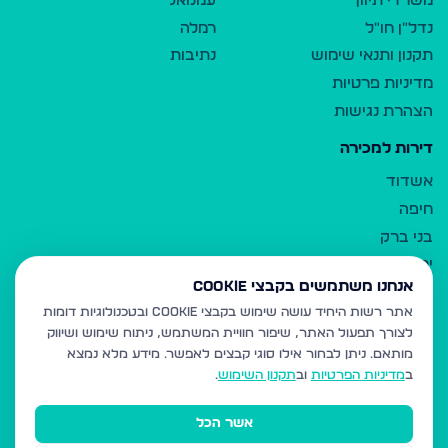
משרדי תיווך
עמנואל
נדל"ן חו"ל
רמלה
תקנון ותנאי שימוש
נתיבות
מדיניות פרטיות
הצהרת נגישות
דירות למכירה
אשדוד
חיפה
בני ברק
ירושלים
אנחנו משתמשים בקבצי Cookie
אלעד
אתר רשות היחיד עושה שימוש בקבצי Cookie ובטכנולוגיות דומות
גבעת זאב
לצורך תפעול האתר, שיפור חוויית המשתמש, ניתוח שימוש ושיווק
בית שמש
מותאם.
ניתן לבחור אילו סוגי קבצים לאפשר. מידע מלא נמצא
רכסים
ב
מדיניות הפרטיות
וב
תקנון השימוש
.
מודיעין עילית
אשר הכל
ביתר עילית