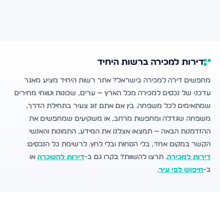
דירות למכירה ברשות היחיד
מחפשים דירה למכירה בישראל? אתר רשות היחיד מציע מאגר
עדכני של נכסים למכירה מכל הארץ — ערים, שכונות וטווחי מחירים
שמתאימים לכל משפחה. בין אם אתם זוג צעיר בתחילת הדרך,
משפחה שגדלה ומחפשת מרחב, או משקיעים שמחפשים את
ההזדמנות הבאה — תמצאו אצלנו את המידע, התמונות והאנשי
הקשר במקום אחד, בלי הסחות ובלי לחץ. לרשימת כל הנכסים:
דירות למכירה
. תרצו להשוות? בקרו גם ב-
דירות להשכרה
או
ב-
חיפוש לפי עיר
.