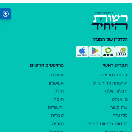
הנדל"ן של המגזר
תפריט ראשי
פרויקטים חדשים
דירות למכירה
אשדוד
הרשמה לדירומייל
אשקלון
הבלוג שלנו
חולון
מי אנחנו
חיפה
צרו קשר
ירושלים
כלי עזר
טבריה
פרסום ברשות היחיד
נהריה