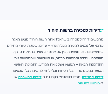
דירות למכירה ברשות היחיד
מחפשים דירה למכירה בישראל? אתר רשות היחיד מציע מאגר
עדכני של נכסים למכירה מכל הארץ — ערים, שכונות וטווחי מחירים
שמתאימים לכל משפחה. בין אם אתם זוג צעיר בתחילת הדרך,
משפחה שגדלה ומחפשת מרחב, או משקיעים שמחפשים את
ההזדמנות הבאה — תמצאו אצלנו את המידע, התמונות והאנשי
הקשר במקום אחד, בלי הסחות ובלי לחץ. לרשימת כל הנכסים:
דירות למכירה
. תרצו להשוות? בקרו גם ב-
דירות להשכרה
או
ב-
חיפוש לפי עיר
.