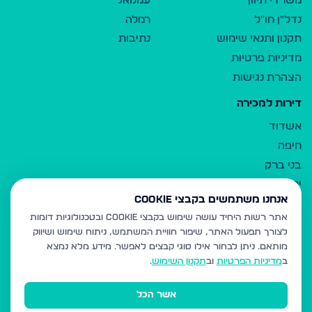
משרדי תיווך
עמנואל
נדל"ן חו"ל
רמלה
תקנון ותנאי שימוש
נתיבות
מדיניות פרטיות
הצהרת נגישות
דירות למכירה
אשדוד
חיפה
בני ברק
ירושלים
אנחנו משתמשים בקבצי Cookie
אלעד
אתר רשות היחיד עושה שימוש בקבצי Cookie ובטכנולוגיות דומות
גבעת זאב
לצורך תפעול האתר, שיפור חוויית המשתמש, ניתוח שימוש ושיווק
בית שמש
מותאם.
ניתן לבחור אילו סוגי קבצים לאפשר. מידע מלא נמצא
רכסים
ב
מדיניות הפרטיות
וב
תקנון השימוש
.
מודיעין עילית
אשר הכל
ביתר עילית