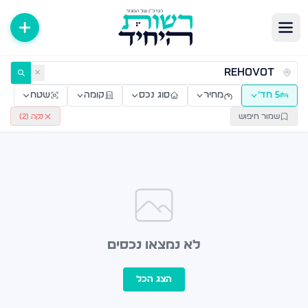
ירות למכירה ולהשכרה — רשות היחיד
✕
5 חד׳
מחיר
סוג נכס
קומה
שטח
שמור חיפוש
נקה (
2
)
לא נמצאו נכסים
הצג הכל