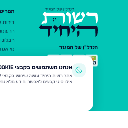
תפריט 
דירות 
הרשמה 
הבלוג ש
הנדל"ן של המגזר
מי אנחנ
צרו קש
כלי עזר
אנחנו משתמשים בקבצי Cookie
פרסום 
אתר רשות היחיד עושה שימוש בקבצי Cookie ובטכנולוגיות דומות לצורך תפעול האתר, שיפור חוויית המשתמש, ניתוח שימוש ושיווק מותאם.
אילו סוגי קבצים לאפשר. מידע מלא נמ
משרדי ת
נדל"ן ח
תקנון ו
מדיניות
הצהרת 