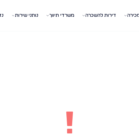
מכירה
דירות להשכרה
משרדי תיווך
נותני שירות
נד
!