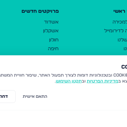
ראשי
פרויקטים חדשים
למכירה
אשדוד
לדירומייל
אשקלון
לנו
חולון
ו
חיפה
ר
ירושלים
טבריה
ברשות היחיד
נהריה
צא ב
מדיניות הפרטיות
וב
תקנון השימוש
.
יווך
עמנואל
ו"ל
רמלה
התאם אישית
דחה 
תנאי שימוש
נתיבות
 פרטיות
נגישות