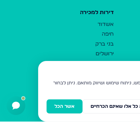
דירות למכירה
אשדוד
חיפה
בני ברק
ירושלים
אלעד
גבעת זאב
בית שמש
ניתן לבחור
רכסים
מודיעין עילית
כל אלו שאינם הכרחיים
אשר הכל
ביתר עילית