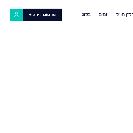
ל"ן חו"ל
יזמים
בלוג
פרסום דירה +