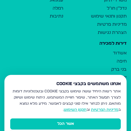
משרדי תיווך
עמנואל
נדל"ן חו"ל
רמלה
תקנון ותנאי שימוש
נתיבות
מדיניות פרטיות
הצהרת נגישות
דירות למכירה
אשדוד
חיפה
בני ברק
ירושלים
אנחנו משתמשים בקבצי Cookie
אלעד
אתר רשות היחיד עושה שימוש בקבצי Cookie ובטכנולוגיות דומות
גבעת זאב
לצורך תפעול האתר, שיפור חוויית המשתמש, ניתוח שימוש ושיווק
בית שמש
מותאם.
ניתן לבחור אילו סוגי קבצים לאפשר. מידע מלא נמצא
רכסים
ב
מדיניות הפרטיות
וב
תקנון השימוש
.
מודיעין עילית
אשר הכל
ביתר עילית