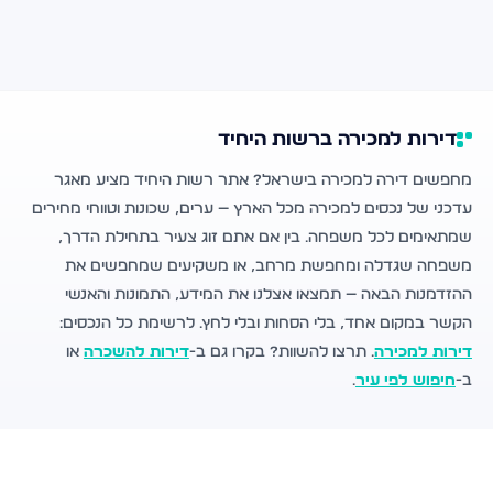
דירות למכירה ברשות היחיד
מחפשים דירה למכירה בישראל? אתר רשות היחיד מציע מאגר
עדכני של נכסים למכירה מכל הארץ — ערים, שכונות וטווחי מחירים
שמתאימים לכל משפחה. בין אם אתם זוג צעיר בתחילת הדרך,
משפחה שגדלה ומחפשת מרחב, או משקיעים שמחפשים את
ההזדמנות הבאה — תמצאו אצלנו את המידע, התמונות והאנשי
הקשר במקום אחד, בלי הסחות ובלי לחץ. לרשימת כל הנכסים:
דירות למכירה
. תרצו להשוות? בקרו גם ב-
דירות להשכרה
או
ב-
חיפוש לפי עיר
.