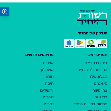
הנדל"ן של המגזר
תפריט ראשי
פרויקטים חדשים
דירות למכירה
אשדוד
הרשמה לדירומייל
אשקלון
הבלוג שלנו
חולון
מי אנחנו
חיפה
צרו קשר
ירושלים
כלי עזר
טבריה
פרסום ברשות היחיד
נהריה