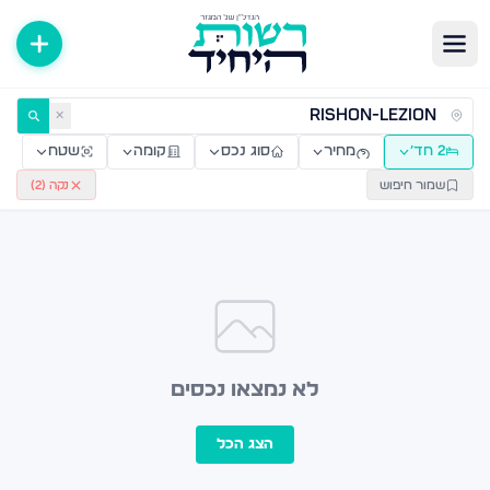
ירות למכירה ולהשכרה — רשות היחיד
✕
2 חד׳
מחיר
סוג נכס
קומה
שטח
שמור חיפוש
נקה (
2
)
לא נמצאו נכסים
הצג הכל