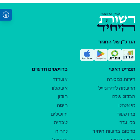
הנדל"ן של המגזר
תפריט ראשי
פרויקטים חדשים
דירות למכירה
אשדוד
הרשמה לדירומייל
אשקלון
הבלוג שלנו
חולון
מי אנחנו
חיפה
צרו קשר
ירושלים
כלי עזר
טבריה
פרסום ברשות היחיד
נהריה