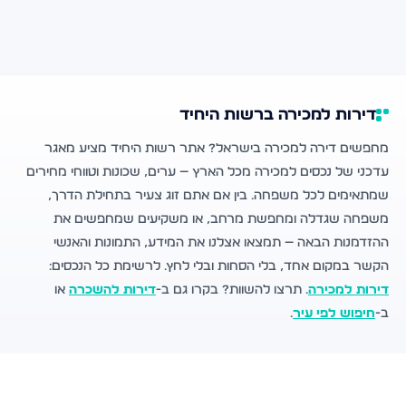
דירות למכירה ברשות היחיד
מחפשים דירה למכירה בישראל? אתר רשות היחיד מציע מאגר
עדכני של נכסים למכירה מכל הארץ — ערים, שכונות וטווחי מחירים
שמתאימים לכל משפחה. בין אם אתם זוג צעיר בתחילת הדרך,
משפחה שגדלה ומחפשת מרחב, או משקיעים שמחפשים את
ההזדמנות הבאה — תמצאו אצלנו את המידע, התמונות והאנשי
הקשר במקום אחד, בלי הסחות ובלי לחץ. לרשימת כל הנכסים:
דירות למכירה
. תרצו להשוות? בקרו גם ב-
דירות להשכרה
או
ב-
חיפוש לפי עיר
.