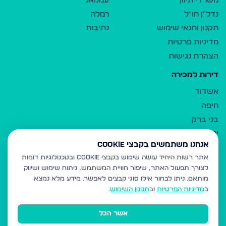
משרדי תיווך
עמנואל
נדל"ן חו"ל
רמלה
תקנון ותנאי שימוש
נתיבות
מדיניות פרטיות
הצהרת נגישות
דירות למכירה
אשדוד
חיפה
בני ברק
ירושלים
אנחנו משתמשים בקבצי Cookie
אלעד
אתר רשות היחיד עושה שימוש בקבצי Cookie ובטכנולוגיות דומות
גבעת זאב
לצורך תפעול האתר, שיפור חוויית המשתמש, ניתוח שימוש ושיווק
בית שמש
מותאם.
ניתן לבחור אילו סוגי קבצים לאפשר. מידע מלא נמצא
רכסים
ב
מדיניות הפרטיות
וב
תקנון השימוש
.
מודיעין עילית
אשר הכל
ביתר עילית