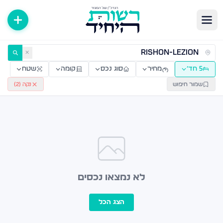
ירות למכירה ולהשכרה — רשות היחיד
✕
5 חד׳
מחיר
סוג נכס
קומה
שטח
שמור חיפוש
נקה (
2
)
לא נמצאו נכסים
הצג הכל