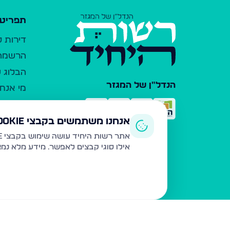
תפריט 
דירות 
הרשמה 
הבלוג ש
הנדל"ן של המגזר
מי אנחנ
צרו קש
כלי עזר
אנחנו משתמשים בקבצי Cookie
פרסום 
אתר רשות היחיד עושה שימוש בקבצי Cookie ובטכנולוגיות דומות לצורך תפעול האתר, שיפור חוויית המשתמש, ניתוח שימוש ושיווק מותאם.
אילו סוגי קבצים לאפשר. מידע מלא נמ
משרדי ת
נדל"ן ח
תקנון ו
מדיניות
הצהרת 