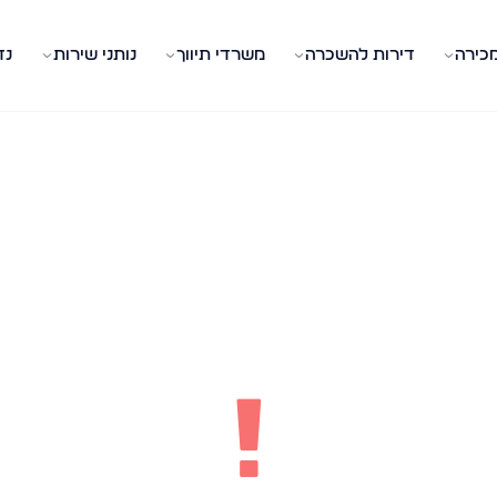
מכירה
דירות להשכרה
משרדי תיווך
נותני שירות
נד
!