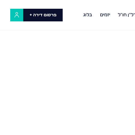
ל"ן חו"ל
יזמים
בלוג
פרסום דירה +