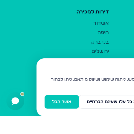
דירות למכירה
אשדוד
חיפה
בני ברק
ירושלים
אלעד
גבעת זאב
בית שמש
ניתן לבחור
רכסים
מודיעין עילית
כל אלו שאינם הכרחיים
אשר הכל
ביתר עילית