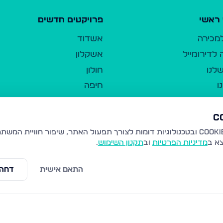
ראשי
פרויקטים חדשים
למכירה
אשדוד
לדירומייל
אשקלון
לנו
חולון
ו
חיפה
ר
ירושלים
טבריה
ברשות היחיד
נהריה
צא ב
מדיניות הפרטיות
וב
תקנון השימוש
.
יווך
עמנואל
ו"ל
רמלה
התאם אישית
דחה 
תנאי שימוש
נתיבות
 פרטיות
נגישות