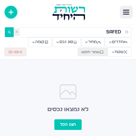
ירות למכירה ולהשכרה — רשות היחיד
✕
חדרים
מחיר
סוג נכס
קומה
שטח
שמור חיפוש
נקה (
1
)
לא נמצאו נכסים
הצג הכל