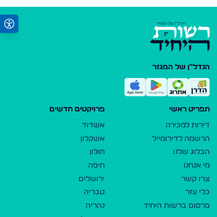
הנדל"ן של המגזר
תפריט ראשי
פרויקטים חדשים
דירות למכירה
אשדוד
הרשמה לדירומייל
אשקלון
הבלוג שלנו
חולון
מי אנחנו
חיפה
צרו קשר
ירושלים
כלי עזר
טבריה
פרסום ברשות היחיד
נהריה