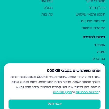
משרדי תיווך
עמנואל
נדל"ן חו"ל
רמלה
תקנון ותנאי שימוש
נתיבות
מדיניות פרטיות
הצהרת נגישות
דירות למכירה
אשדוד
חיפה
בני ברק
ירושלים
אנחנו משתמשים בקבצי Cookie
אלעד
אתר רשות היחיד עושה שימוש בקבצי Cookie ובטכנולוגיות דומות
גבעת זאב
לצורך תפעול האתר, שיפור חוויית המשתמש, ניתוח שימוש ושיווק
בית שמש
מותאם.
ניתן לבחור אילו סוגי קבצים לאפשר. מידע מלא נמצא
רכסים
ב
מדיניות הפרטיות
וב
תקנון השימוש
.
מודיעין עילית
אשר הכל
ביתר עילית