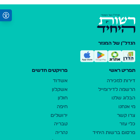
הנדל"ן של המגזר
תפריט ראשי
פרויקטים חדשים
דירות למכירה
אשדוד
הרשמה לדירומייל
אשקלון
הבלוג שלנו
חולון
מי אנחנו
חיפה
צרו קשר
ירושלים
כלי עזר
טבריה
פרסום ברשות היחיד
נהריה