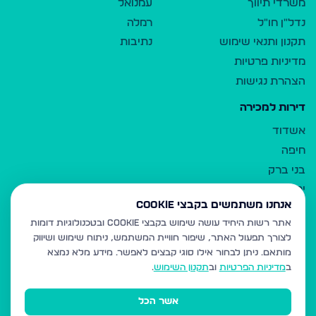
משרדי תיווך
עמנואל
נדל"ן חו"ל
רמלה
תקנון ותנאי שימוש
נתיבות
מדיניות פרטיות
הצהרת נגישות
דירות למכירה
אשדוד
חיפה
בני ברק
ירושלים
אנחנו משתמשים בקבצי Cookie
אלעד
אתר רשות היחיד עושה שימוש בקבצי Cookie ובטכנולוגיות דומות
גבעת זאב
לצורך תפעול האתר, שיפור חוויית המשתמש, ניתוח שימוש ושיווק
בית שמש
מותאם.
ניתן לבחור אילו סוגי קבצים לאפשר. מידע מלא נמצא
רכסים
ב
מדיניות הפרטיות
וב
תקנון השימוש
.
מודיעין עילית
אשר הכל
ביתר עילית