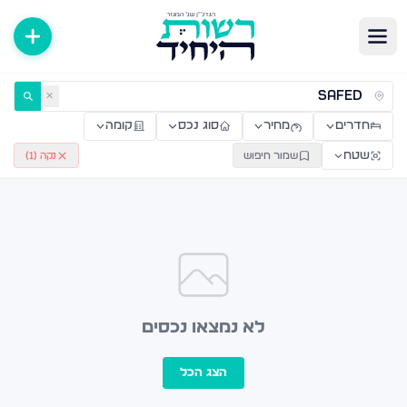
ירות למכירה ולהשכרה — רשות היחיד
✕
חדרים
מחיר
סוג נכס
קומה
שטח
שמור חיפוש
נקה (
1
)
לא נמצאו נכסים
הצג הכל