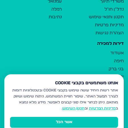
משרדי תיווך
עמנואל
נדל"ן חו"ל
רמלה
תקנון ותנאי שימוש
נתיבות
מדיניות פרטיות
הצהרת נגישות
דירות למכירה
אשדוד
חיפה
בני ברק
ירושלים
אנחנו משתמשים בקבצי Cookie
אלעד
אתר רשות היחיד עושה שימוש בקבצי Cookie ובטכנולוגיות דומות
גבעת זאב
לצורך תפעול האתר, שיפור חוויית המשתמש, ניתוח שימוש ושיווק
בית שמש
מותאם.
ניתן לבחור אילו סוגי קבצים לאפשר. מידע מלא נמצא
רכסים
ב
מדיניות הפרטיות
וב
תקנון השימוש
.
מודיעין עילית
אשר הכל
ביתר עילית