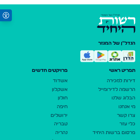
הנדל"ן של המגזר
תפריט ראשי
פרויקטים חדשים
דירות למכירה
אשדוד
הרשמה לדירומייל
אשקלון
הבלוג שלנו
חולון
מי אנחנו
חיפה
צרו קשר
ירושלים
כלי עזר
טבריה
פרסום ברשות היחיד
נהריה