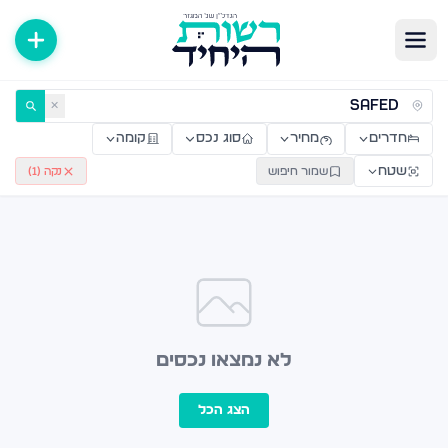
ירות למכירה ולהשכרה — רשות היחיד
✕
חדרים
מחיר
סוג נכס
קומה
שטח
שמור חיפוש
נקה (
1
)
לא נמצאו נכסים
הצג הכל