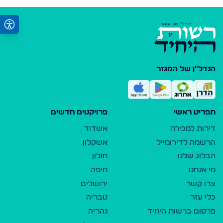
הנדל"ן של המגזר
תפריט ראשי
פרויקטים חדשים
דירות למכירה
אשדוד
הרשמה לדירומייל
אשקלון
הבלוג שלנו
חולון
מי אנחנו
חיפה
צרו קשר
ירושלים
כלי עזר
טבריה
פרסום ברשות היחיד
נהריה