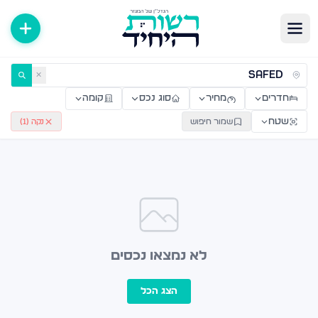
ירות למכירה ולהשכרה — רשות היחיד
✕
חדרים
מחיר
סוג נכס
קומה
שטח
שמור חיפוש
נקה (
1
)
לא נמצאו נכסים
הצג הכל