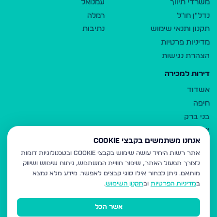
משרדי תיווך
עמנואל
נדל"ן חו"ל
רמלה
תקנון ותנאי שימוש
נתיבות
מדיניות פרטיות
הצהרת נגישות
דירות למכירה
אשדוד
חיפה
בני ברק
ירושלים
אנחנו משתמשים בקבצי Cookie
אלעד
אתר רשות היחיד עושה שימוש בקבצי Cookie ובטכנולוגיות דומות
גבעת זאב
לצורך תפעול האתר, שיפור חוויית המשתמש, ניתוח שימוש ושיווק
בית שמש
מותאם.
ניתן לבחור אילו סוגי קבצים לאפשר. מידע מלא נמצא
רכסים
ב
מדיניות הפרטיות
וב
תקנון השימוש
.
מודיעין עילית
אשר הכל
ביתר עילית