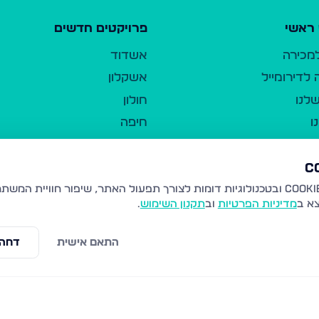
ראשי
פרויקטים חדשים
למכירה
אשדוד
לדירומייל
אשקלון
לנו
חולון
ו
חיפה
ר
ירושלים
טבריה
ברשות היחיד
נהריה
צא ב
מדיניות הפרטיות
וב
תקנון השימוש
.
יווך
עמנואל
ו"ל
רמלה
התאם אישית
דחה 
תנאי שימוש
נתיבות
 פרטיות
נגישות