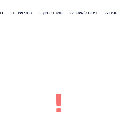
מכירה
דירות להשכרה
משרדי תיווך
נותני שירות
נד
!