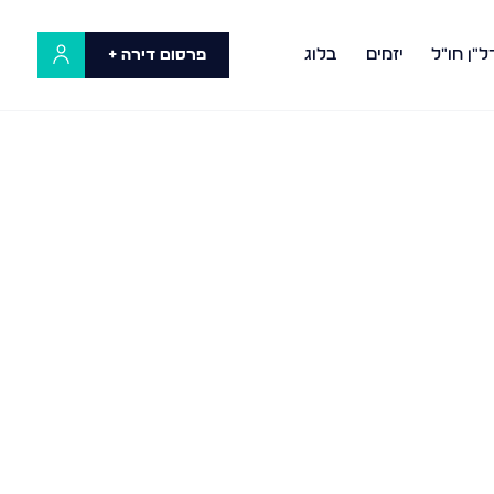
ל"ן חו"ל
יזמים
בלוג
פרסום דירה +