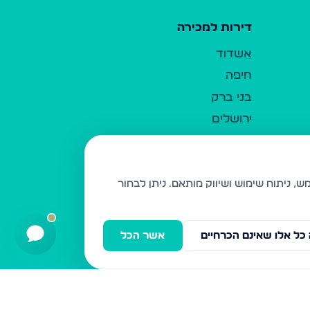
דירות למכירה
אשדוד
חיפה
בני ברק
ירושלים
אלעד
גבעת זאב
בית שמש
ניתן לבחור
רכסים
מודיעין עילית
כל אלו שאינם הכרחיים
אשר הכל
ביתר עילית