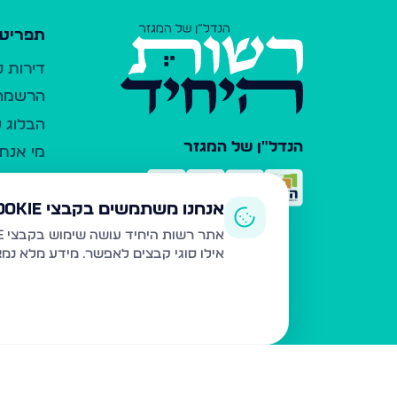
תפריט 
דירות 
הרשמה 
הבלוג ש
הנדל"ן של המגזר
מי אנחנ
צרו קש
כלי עזר
אנחנו משתמשים בקבצי Cookie
פרסום 
אתר רשות היחיד עושה שימוש בקבצי Cookie ובטכנולוגיות דומות לצורך תפעול האתר, שיפור חוויית המשתמש, ניתוח שימוש ושיווק מותאם.
אילו סוגי קבצים לאפשר. מידע מלא נמ
משרדי ת
נדל"ן ח
תקנון ו
מדיניות
הצהרת 