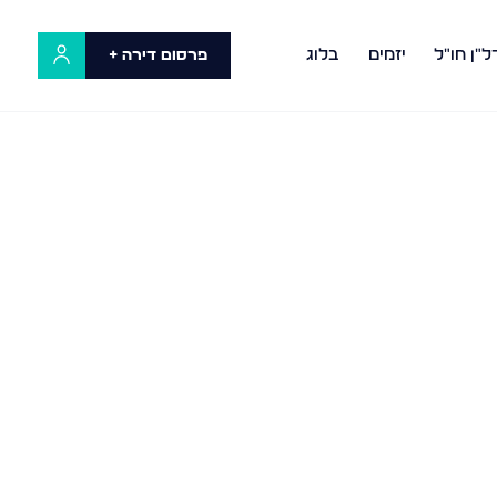
ל"ן חו"ל
יזמים
בלוג
פרסום דירה +