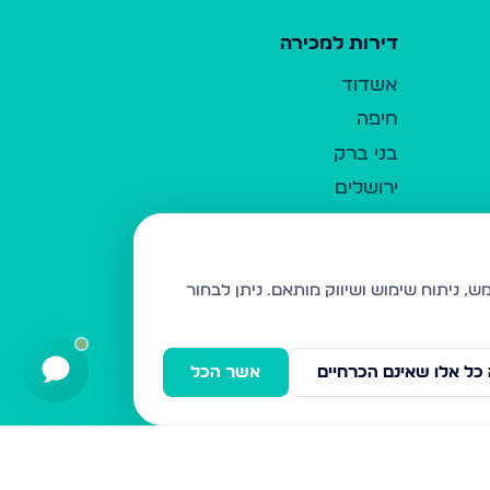
דירות למכירה
אשדוד
חיפה
בני ברק
ירושלים
אלעד
גבעת זאב
בית שמש
ניתן לבחור
רכסים
מודיעין עילית
כל אלו שאינם הכרחיים
אשר הכל
ביתר עילית