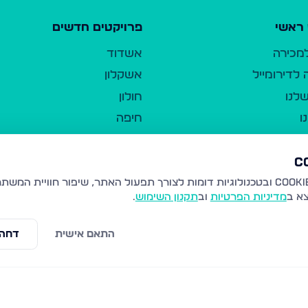
ראשי
פרויקטים חדשים
למכירה
אשדוד
לדירומייל
אשקלון
לנו
חולון
ו
חיפה
ר
ירושלים
טבריה
ברשות היחיד
נהריה
צא ב
מדיניות הפרטיות
וב
תקנון השימוש
.
יווך
עמנואל
ו"ל
רמלה
התאם אישית
דחה 
תנאי שימוש
נתיבות
 פרטיות
נגישות