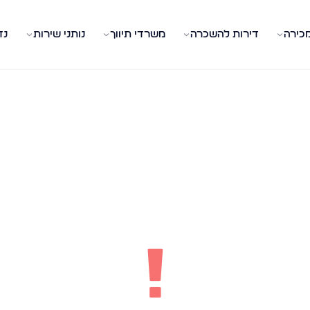
מכירה
דירות להשכרה
משרדי תיווך
נותני שירות
נד
!