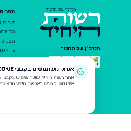
תפריט 
דירות 
הרשמה 
הבלוג ש
הנדל"ן של המגזר
מי אנחנ
צרו קש
כלי עזר
אנחנו משתמשים בקבצי Cookie
פרסום 
אתר רשות היחיד עושה שימוש בקבצי Cookie ובטכנולוגיות דומות לצורך תפעול האתר, שיפור חוויית המשתמש, ניתוח שימוש ושיווק מותאם.
אילו סוגי קבצים לאפשר. מידע מלא נמ
משרדי ת
נדל"ן ח
תקנון ו
מדיניות
הצהרת 