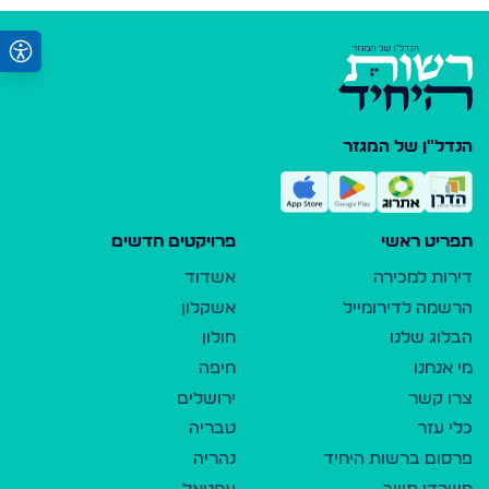
הנדל"ן של המגזר
תפריט ראשי
פרויקטים חדשים
דירות למכירה
אשדוד
הרשמה לדירומייל
אשקלון
הבלוג שלנו
חולון
מי אנחנו
חיפה
צרו קשר
ירושלים
כלי עזר
טבריה
פרסום ברשות היחיד
נהריה