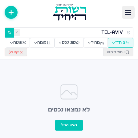
ירות למכירה ולהשכרה — רשות היחיד
✕
3 חד׳
מחיר
סוג נכס
קומה
שטח
שמור חיפוש
נקה (
2
)
לא נמצאו נכסים
הצג הכל