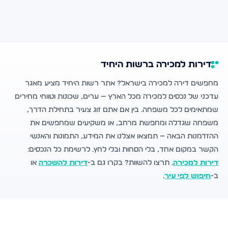
דירות למכירה ברשות היחיד
מחפשים דירה למכירה בישראל? אתר רשות היחיד מציע מאגר
עדכני של נכסים למכירה מכל הארץ — ערים, שכונות וטווחי מחירים
שמתאימים לכל משפחה. בין אם אתם זוג צעיר בתחילת הדרך,
משפחה שגדלה ומחפשת מרחב, או משקיעים שמחפשים את
ההזדמנות הבאה — תמצאו אצלנו את המידע, התמונות והאנשי
הקשר במקום אחד, בלי הסחות ובלי לחץ. לרשימת כל הנכסים:
דירות למכירה
. תרצו להשוות? בקרו גם ב-
דירות להשכרה
או
ב-
חיפוש לפי עיר
.