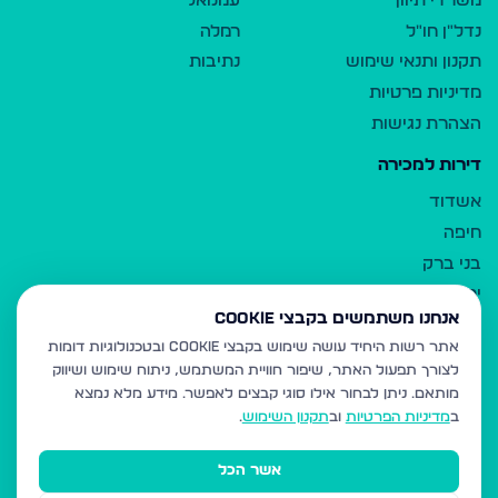
משרדי תיווך
עמנואל
נדל"ן חו"ל
רמלה
תקנון ותנאי שימוש
נתיבות
מדיניות פרטיות
הצהרת נגישות
דירות למכירה
אשדוד
חיפה
בני ברק
ירושלים
אנחנו משתמשים בקבצי Cookie
אלעד
אתר רשות היחיד עושה שימוש בקבצי Cookie ובטכנולוגיות דומות
גבעת זאב
לצורך תפעול האתר, שיפור חוויית המשתמש, ניתוח שימוש ושיווק
בית שמש
מותאם.
ניתן לבחור אילו סוגי קבצים לאפשר. מידע מלא נמצא
רכסים
ב
מדיניות הפרטיות
וב
תקנון השימוש
.
מודיעין עילית
אשר הכל
ביתר עילית