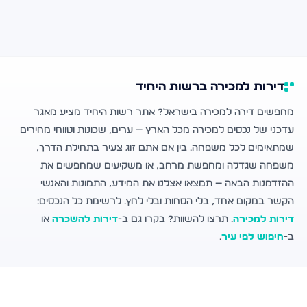
דירות למכירה ברשות היחיד
מחפשים דירה למכירה בישראל? אתר רשות היחיד מציע מאגר
עדכני של נכסים למכירה מכל הארץ — ערים, שכונות וטווחי מחירים
שמתאימים לכל משפחה. בין אם אתם זוג צעיר בתחילת הדרך,
משפחה שגדלה ומחפשת מרחב, או משקיעים שמחפשים את
ההזדמנות הבאה — תמצאו אצלנו את המידע, התמונות והאנשי
הקשר במקום אחד, בלי הסחות ובלי לחץ. לרשימת כל הנכסים:
דירות למכירה
. תרצו להשוות? בקרו גם ב-
דירות להשכרה
או
ב-
חיפוש לפי עיר
.