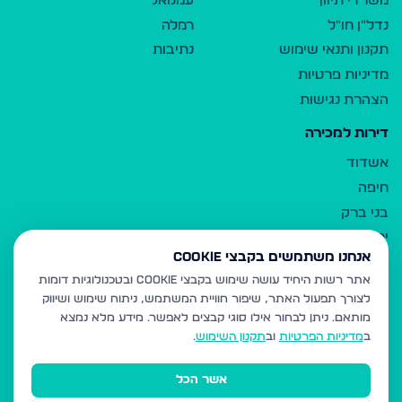
משרדי תיווך
עמנואל
נדל"ן חו"ל
רמלה
תקנון ותנאי שימוש
נתיבות
מדיניות פרטיות
הצהרת נגישות
דירות למכירה
אשדוד
חיפה
בני ברק
ירושלים
אנחנו משתמשים בקבצי Cookie
אלעד
אתר רשות היחיד עושה שימוש בקבצי Cookie ובטכנולוגיות דומות
גבעת זאב
לצורך תפעול האתר, שיפור חוויית המשתמש, ניתוח שימוש ושיווק
בית שמש
מותאם.
ניתן לבחור אילו סוגי קבצים לאפשר. מידע מלא נמצא
רכסים
ב
מדיניות הפרטיות
וב
תקנון השימוש
.
מודיעין עילית
אשר הכל
ביתר עילית