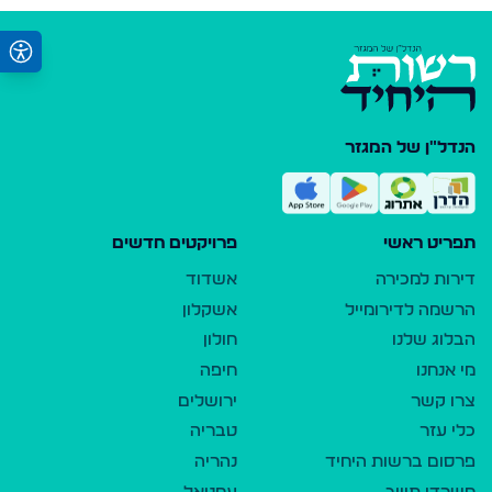
הנדל"ן של המגזר
תפריט ראשי
פרויקטים חדשים
דירות למכירה
אשדוד
הרשמה לדירומייל
אשקלון
הבלוג שלנו
חולון
מי אנחנו
חיפה
צרו קשר
ירושלים
כלי עזר
טבריה
פרסום ברשות היחיד
נהריה