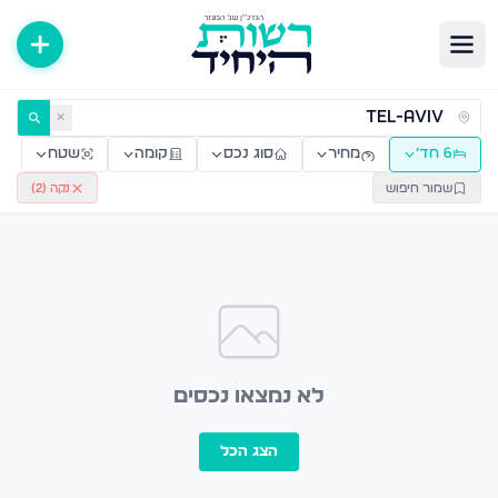
ירות למכירה ולהשכרה — רשות היחיד
✕
6 חד׳
מחיר
סוג נכס
קומה
שטח
שמור חיפוש
נקה (
2
)
לא נמצאו נכסים
הצג הכל