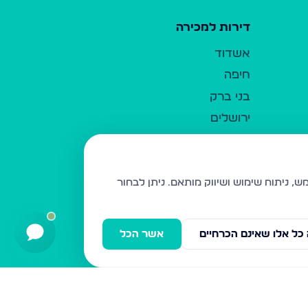
דירות למכירה
אשדוד
חיפה
בני ברק
ירושלים
אלעד
גבעת זאב
בית שמש
ניתן לבחור
רכסים
מודיעין עילית
כל אלו שאינם הכרחיים
אשר הכל
ביתר עילית