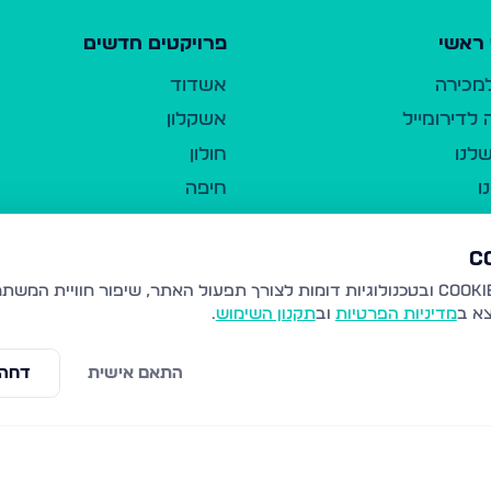
ראשי
פרויקטים חדשים
למכירה
אשדוד
לדירומייל
אשקלון
לנו
חולון
ו
חיפה
ר
ירושלים
טבריה
ברשות היחיד
נהריה
צא ב
מדיניות הפרטיות
וב
תקנון השימוש
.
יווך
עמנואל
ו"ל
רמלה
התאם אישית
דחה 
תנאי שימוש
נתיבות
 פרטיות
נגישות