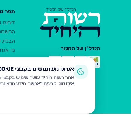
תפריט 
דירות 
הרשמה 
הבלוג ש
הנדל"ן של המגזר
מי אנחנ
צרו קש
כלי עזר
אנחנו משתמשים בקבצי Cookie
פרסום 
אתר רשות היחיד עושה שימוש בקבצי Cookie ובטכנולוגיות דומות לצורך תפעול האתר, שיפור חוויית המשתמש, ניתוח שימוש ושיווק מותאם.
אילו סוגי קבצים לאפשר. מידע מלא נמ
משרדי ת
נדל"ן ח
תקנון ו
מדיניות
הצהרת 