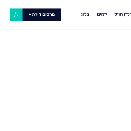
ל"ן חו"ל
יזמים
בלוג
פרסום דירה +