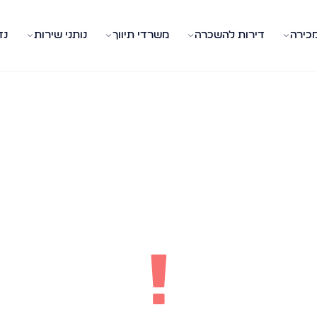
מכירה
דירות להשכרה
משרדי תיווך
נותני שירות
נד
!