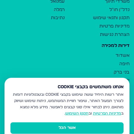
משרדי תיווך
עמנואל
נדל"ן חו"ל
רמלה
תקנון ותנאי שימוש
נתיבות
מדיניות פרטיות
הצהרת נגישות
דירות למכירה
אשדוד
חיפה
בני ברק
ירושלים
אנחנו משתמשים בקבצי Cookie
אלעד
אתר רשות היחיד עושה שימוש בקבצי Cookie ובטכנולוגיות דומות
גבעת זאב
לצורך תפעול האתר, שיפור חוויית המשתמש, ניתוח שימוש ושיווק
בית שמש
מותאם.
ניתן לבחור אילו סוגי קבצים לאפשר. מידע מלא נמצא
רכסים
ב
מדיניות הפרטיות
וב
תקנון השימוש
.
מודיעין עילית
אשר הכל
ביתר עילית