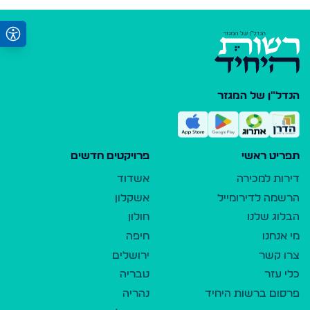
הנדל"ן של המגזר
תפריט ראשי
פרויקטים חדשים
דירות למכירה
אשדוד
הרשמה לדירומייל
אשקלון
הבלוג שלנו
חולון
מי אנחנו
חיפה
צרו קשר
ירושלים
כלי עזר
טבריה
פרסום ברשות היחיד
נהריה