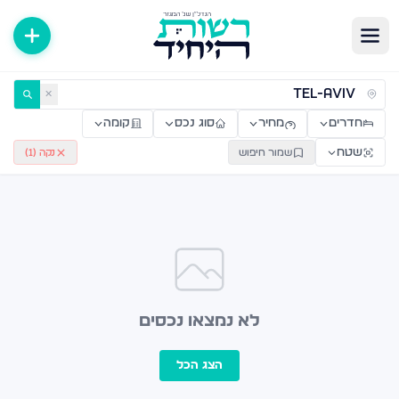
ירות למכירה ולהשכרה — רשות היחיד
✕
חדרים
מחיר
סוג נכס
קומה
שטח
שמור חיפוש
נקה (
1
)
לא נמצאו נכסים
הצג הכל