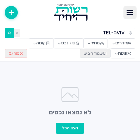
ירות למכירה ולהשכרה — רשות היחיד
✕
חדרים
מחיר
סוג נכס
קומה
שטח
שמור חיפוש
נקה (
1
)
לא נמצאו נכסים
הצג הכל