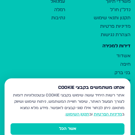
משרדי תיווך
עמנואל
נדל"ן חו"ל
רמלה
תקנון ותנאי שימוש
נתיבות
מדיניות פרטיות
הצהרת נגישות
דירות למכירה
אשדוד
חיפה
בני ברק
ירושלים
אנחנו משתמשים בקבצי Cookie
אלעד
אתר רשות היחיד עושה שימוש בקבצי Cookie ובטכנולוגיות דומות
גבעת זאב
לצורך תפעול האתר, שיפור חוויית המשתמש, ניתוח שימוש ושיווק
בית שמש
מותאם.
ניתן לבחור אילו סוגי קבצים לאפשר. מידע מלא נמצא
רכסים
ב
מדיניות הפרטיות
וב
תקנון השימוש
.
מודיעין עילית
אשר הכל
ביתר עילית