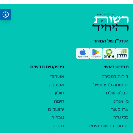
הנדל"ן של המגזר
תפריט ראשי
פרויקטים חדשים
דירות למכירה
אשדוד
הרשמה לדירומייל
אשקלון
הבלוג שלנו
חולון
מי אנחנו
חיפה
צרו קשר
ירושלים
כלי עזר
טבריה
פרסום ברשות היחיד
נהריה