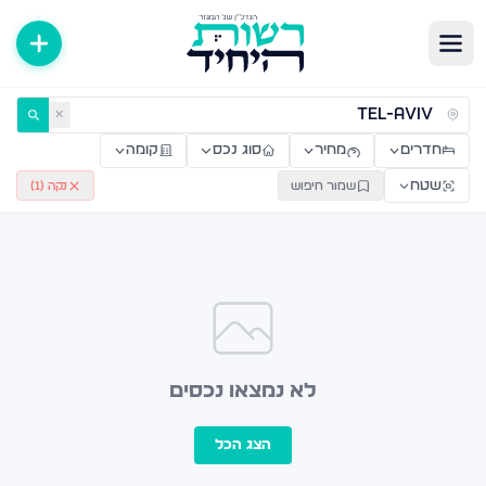
ירות למכירה ולהשכרה — רשות היחיד
✕
חדרים
מחיר
סוג נכס
קומה
שטח
שמור חיפוש
נקה (
1
)
לא נמצאו נכסים
הצג הכל