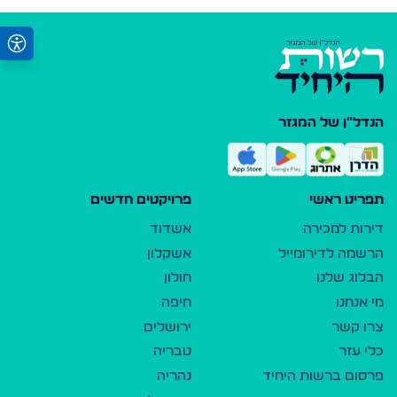
הנדל"ן של המגזר
תפריט ראשי
פרויקטים חדשים
דירות למכירה
אשדוד
הרשמה לדירומייל
אשקלון
הבלוג שלנו
חולון
מי אנחנו
חיפה
צרו קשר
ירושלים
כלי עזר
טבריה
פרסום ברשות היחיד
נהריה