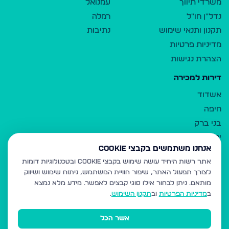
משרדי תיווך
עמנואל
נדל"ן חו"ל
רמלה
תקנון ותנאי שימוש
נתיבות
מדיניות פרטיות
הצהרת נגישות
דירות למכירה
אשדוד
חיפה
בני ברק
ירושלים
אנחנו משתמשים בקבצי Cookie
אלעד
אתר רשות היחיד עושה שימוש בקבצי Cookie ובטכנולוגיות דומות
גבעת זאב
לצורך תפעול האתר, שיפור חוויית המשתמש, ניתוח שימוש ושיווק
בית שמש
מותאם.
ניתן לבחור אילו סוגי קבצים לאפשר. מידע מלא נמצא
רכסים
ב
מדיניות הפרטיות
וב
תקנון השימוש
.
מודיעין עילית
אשר הכל
ביתר עילית