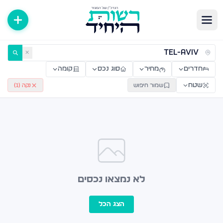
ירות למכירה ולהשכרה — רשות היחיד
✕
חדרים
מחיר
סוג נכס
קומה
שטח
שמור חיפוש
נקה (
1
)
לא נמצאו נכסים
הצג הכל