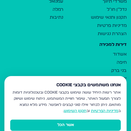
משרדי תיווך
עמנואל
נדל"ן חו"ל
רמלה
תקנון ותנאי שימוש
נתיבות
מדיניות פרטיות
הצהרת נגישות
דירות למכירה
אשדוד
חיפה
בני ברק
ירושלים
אנחנו משתמשים בקבצי Cookie
אלעד
אתר רשות היחיד עושה שימוש בקבצי Cookie ובטכנולוגיות דומות
גבעת זאב
לצורך תפעול האתר, שיפור חוויית המשתמש, ניתוח שימוש ושיווק
בית שמש
מותאם.
ניתן לבחור אילו סוגי קבצים לאפשר. מידע מלא נמצא
רכסים
ב
מדיניות הפרטיות
וב
תקנון השימוש
.
מודיעין עילית
אשר הכל
ביתר עילית