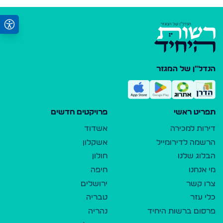
הנדל"ן של המגזר
תפריט ראשי
פרויקטים חדשים
דירות למכירה
אשדוד
הרשמה לדירומייל
אשקלון
הבלוג שלנו
חולון
מי אנחנו
חיפה
צרו קשר
ירושלים
כלי עזר
טבריה
פרסום ברשות היחיד
נהריה