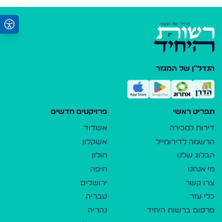
הנדל"ן של המגזר
תפריט ראשי
פרויקטים חדשים
דירות למכירה
אשדוד
הרשמה לדירומייל
אשקלון
הבלוג שלנו
חולון
מי אנחנו
חיפה
צרו קשר
ירושלים
כלי עזר
טבריה
פרסום ברשות היחיד
נהריה