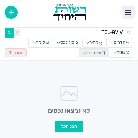
ירות למכירה ולהשכרה — רשות היחיד
✕
חדרים
מחיר
סוג נכס
קומה
שטח
שמור חיפוש
נקה (
1
)
לא נמצאו נכסים
הצג הכל