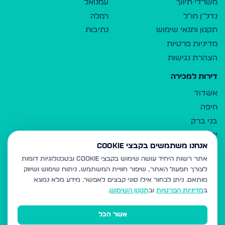
משרדי תיווך
עמנואל
נדל"ן חו"ל
רמלה
תקנון ותנאי שימוש
נתיבות
מדיניות פרטיות
הצהרת נגישות
דירות למכירה
אשדוד
חיפה
בני ברק
ירושלים
אנחנו משתמשים בקבצי Cookie
אלעד
אתר רשות היחיד עושה שימוש בקבצי Cookie ובטכנולוגיות דומות
גבעת זאב
לצורך תפעול האתר, שיפור חוויית המשתמש, ניתוח שימוש ושיווק
בית שמש
מותאם.
ניתן לבחור אילו סוגי קבצים לאפשר. מידע מלא נמצא
רכסים
ב
מדיניות הפרטיות
וב
תקנון השימוש
.
מודיעין עילית
אשר הכל
ביתר עילית