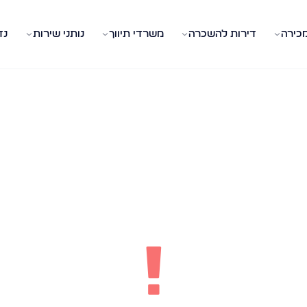
מכירה
דירות להשכרה
משרדי תיווך
נותני שירות
נד
!