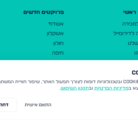
ראשי
פרויקטים חדשים
למכירה
אשדוד
לדירומייל
אשקלון
לנו
חולון
ו
חיפה
ר
ירושלים
טבריה
ברשות היחיד
נהריה
צא ב
מדיניות הפרטיות
וב
תקנון השימוש
.
יווך
עמנואל
ו"ל
רמלה
התאם אישית
דחה 
תנאי שימוש
נתיבות
 פרטיות
נגישות