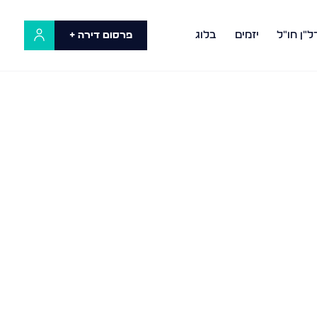
ל"ן חו"ל
יזמים
בלוג
פרסום דירה +