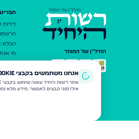
תפריט 
דירות 
הרשמה 
הבלוג ש
הנדל"ן של המגזר
מי אנחנ
צרו קש
כלי עזר
אנחנו משתמשים בקבצי Cookie
פרסום 
אתר רשות היחיד עושה שימוש בקבצי Cookie ובטכנולוגיות דומות לצורך תפעול האתר, שיפור חוויית המשתמש, ניתוח שימוש ושיווק מותאם.
אילו סוגי קבצים לאפשר. מידע מלא נמ
משרדי ת
נדל"ן ח
תקנון ו
מדיניות
הצהרת 