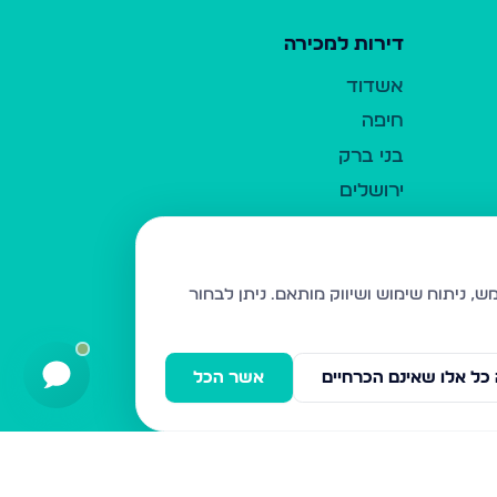
דירות למכירה
אשדוד
חיפה
בני ברק
ירושלים
אלעד
גבעת זאב
בית שמש
ניתן לבחור
רכסים
מודיעין עילית
כל אלו שאינם הכרחיים
אשר הכל
ביתר עילית