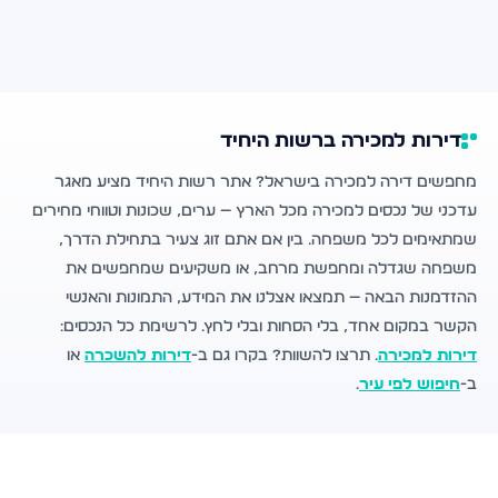
דירות למכירה ברשות היחיד
מחפשים דירה למכירה בישראל? אתר רשות היחיד מציע מאגר
עדכני של נכסים למכירה מכל הארץ — ערים, שכונות וטווחי מחירים
שמתאימים לכל משפחה. בין אם אתם זוג צעיר בתחילת הדרך,
משפחה שגדלה ומחפשת מרחב, או משקיעים שמחפשים את
ההזדמנות הבאה — תמצאו אצלנו את המידע, התמונות והאנשי
הקשר במקום אחד, בלי הסחות ובלי לחץ. לרשימת כל הנכסים:
דירות למכירה
. תרצו להשוות? בקרו גם ב-
דירות להשכרה
או
ב-
חיפוש לפי עיר
.