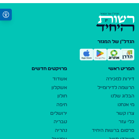
הנדל"ן של המגזר
תפריט ראשי
פרויקטים חדשים
דירות למכירה
אשדוד
הרשמה לדירומייל
אשקלון
הבלוג שלנו
חולון
מי אנחנו
חיפה
צרו קשר
ירושלים
כלי עזר
טבריה
פרסום ברשות היחיד
נהריה