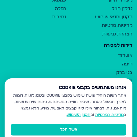
משרדי תיווך
עמנואל
נדל"ן חו"ל
רמלה
תקנון ותנאי שימוש
נתיבות
מדיניות פרטיות
הצהרת נגישות
דירות למכירה
אשדוד
חיפה
בני ברק
ירושלים
אנחנו משתמשים בקבצי Cookie
אלעד
אתר רשות היחיד עושה שימוש בקבצי Cookie ובטכנולוגיות דומות
גבעת זאב
לצורך תפעול האתר, שיפור חוויית המשתמש, ניתוח שימוש ושיווק
בית שמש
מותאם.
ניתן לבחור אילו סוגי קבצים לאפשר. מידע מלא נמצא
רכסים
ב
מדיניות הפרטיות
וב
תקנון השימוש
.
מודיעין עילית
אשר הכל
ביתר עילית