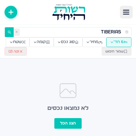
ירות למכירה ולהשכרה — רשות היחיד
✕
6 חד׳
מחיר
סוג נכס
קומה
שטח
שמור חיפוש
נקה (
2
)
לא נמצאו נכסים
הצג הכל