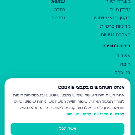
משרדי תיווך
עמנואל
נדל"ן חו"ל
רמלה
תקנון ותנאי שימוש
נתיבות
מדיניות פרטיות
הצהרת נגישות
דירות למכירה
אשדוד
חיפה
בני ברק
ירושלים
אנחנו משתמשים בקבצי Cookie
אלעד
אתר רשות היחיד עושה שימוש בקבצי Cookie ובטכנולוגיות דומות
גבעת זאב
לצורך תפעול האתר, שיפור חוויית המשתמש, ניתוח שימוש ושיווק
בית שמש
מותאם.
ניתן לבחור אילו סוגי קבצים לאפשר. מידע מלא נמצא
רכסים
ב
מדיניות הפרטיות
וב
תקנון השימוש
.
מודיעין עילית
אשר הכל
ביתר עילית