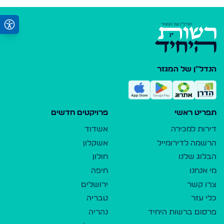
הנדל"ן של המגזר
תפריט ראשי
פרויקטים חדשים
דירות למכירה
אשדוד
הרשמה לדירומייל
אשקלון
הבלוג שלנו
חולון
מי אנחנו
חיפה
צרו קשר
ירושלים
כלי עזר
טבריה
פרסום ברשות היחיד
נהריה