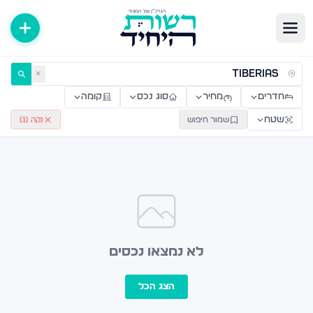
ירות למכירה ולהשכרה — רשות היחיד
✕
חדרים
מחיר
סוג נכס
קומה
שטח
שמור חיפוש
נקה (
1
)
לא נמצאו נכסים
הצג הכל