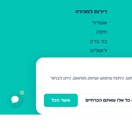
דירות למכירה
אשדוד
חיפה
בני ברק
ירושלים
אלעד
גבעת זאב
בית שמש
ניתן לבחור
רכסים
מודיעין עילית
כל אלו שאינם הכרחיים
אשר הכל
ביתר עילית