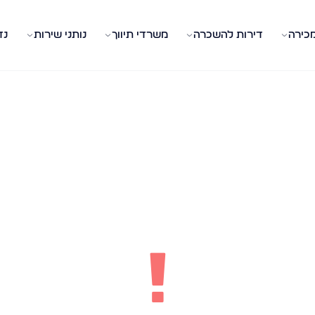
מכירה
דירות להשכרה
משרדי תיווך
נותני שירות
נד
!