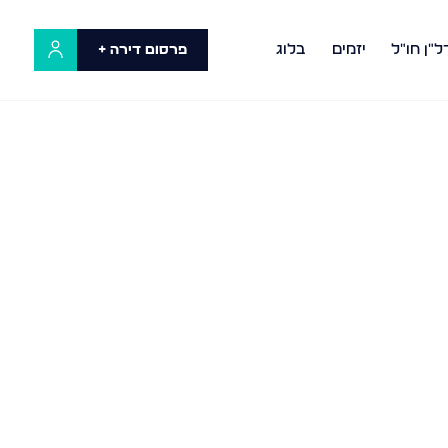
ל"ן חו"ל
יזמים
בלוג
פרסום דירה +