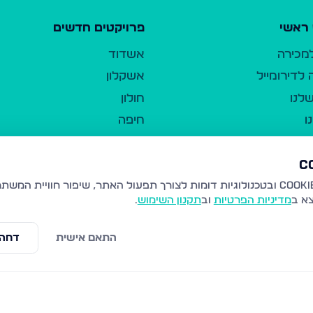
ראשי
פרויקטים חדשים
למכירה
אשדוד
לדירומייל
אשקלון
לנו
חולון
ו
חיפה
ר
ירושלים
טבריה
ברשות היחיד
נהריה
צא ב
מדיניות הפרטיות
וב
תקנון השימוש
.
יווך
עמנואל
ו"ל
רמלה
התאם אישית
דחה 
תנאי שימוש
נתיבות
 פרטיות
נגישות