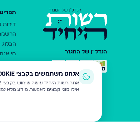
תפריט 
דירות 
הרשמה 
הבלוג ש
הנדל"ן של המגזר
מי אנחנ
צרו קש
כלי עזר
אנחנו משתמשים בקבצי Cookie
פרסום 
אתר רשות היחיד עושה שימוש בקבצי Cookie ובטכנולוגיות דומות לצורך תפעול האתר, שיפור חוויית המשתמש, ניתוח שימוש ושיווק מותאם.
אילו סוגי קבצים לאפשר. מידע מלא נמ
משרדי ת
נדל"ן ח
תקנון ו
מדיניות
הצהרת 