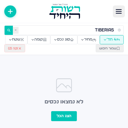
ירות למכירה ולהשכרה — רשות היחיד
✕
4 חד׳
מחיר
סוג נכס
קומה
שטח
שמור חיפוש
נקה (
2
)
לא נמצאו נכסים
הצג הכל