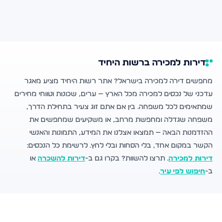
דירות למכירה ברשות היחיד
מחפשים דירה למכירה בישראל? אתר רשות היחיד מציע מאגר
עדכני של נכסים למכירה מכל הארץ — ערים, שכונות וטווחי מחירים
שמתאימים לכל משפחה. בין אם אתם זוג צעיר בתחילת הדרך,
משפחה שגדלה ומחפשת מרחב, או משקיעים שמחפשים את
ההזדמנות הבאה — תמצאו אצלנו את המידע, התמונות והאנשי
הקשר במקום אחד, בלי הסחות ובלי לחץ. לרשימת כל הנכסים:
דירות למכירה
. תרצו להשוות? בקרו גם ב-
דירות להשכרה
או
ב-
חיפוש לפי עיר
.