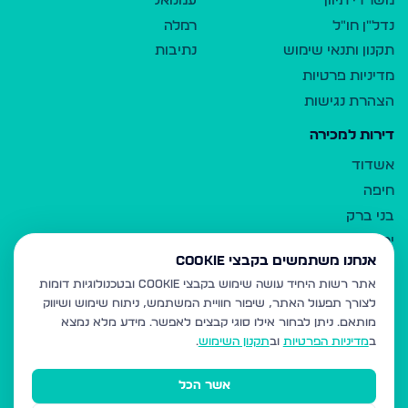
משרדי תיווך
עמנואל
נדל"ן חו"ל
רמלה
תקנון ותנאי שימוש
נתיבות
מדיניות פרטיות
הצהרת נגישות
דירות למכירה
אשדוד
חיפה
בני ברק
ירושלים
אנחנו משתמשים בקבצי Cookie
אלעד
אתר רשות היחיד עושה שימוש בקבצי Cookie ובטכנולוגיות דומות
גבעת זאב
לצורך תפעול האתר, שיפור חוויית המשתמש, ניתוח שימוש ושיווק
בית שמש
מותאם.
ניתן לבחור אילו סוגי קבצים לאפשר. מידע מלא נמצא
רכסים
ב
מדיניות הפרטיות
וב
תקנון השימוש
.
מודיעין עילית
אשר הכל
ביתר עילית