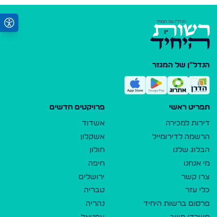
הנדל"ן של המגזר
תפריט ראשי
פרויקטים חדשים
דירות למכירה
אשדוד
הרשמה לדירומייל
אשקלון
הבלוג שלנו
חולון
מי אנחנו
חיפה
צרו קשר
ירושלים
כלי עזר
טבריה
פרסום ברשות היחיד
נהריה