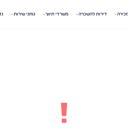
מכירה
דירות להשכרה
משרדי תיווך
נותני שירות
נד
!