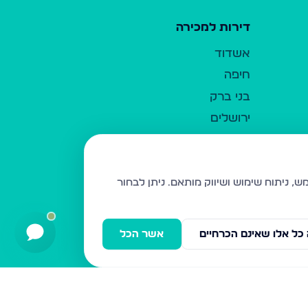
דירות למכירה
אשדוד
חיפה
בני ברק
ירושלים
אלעד
גבעת זאב
בית שמש
ניתן לבחור
רכסים
מודיעין עילית
כל אלו שאינם הכרחיים
אשר הכל
ביתר עילית