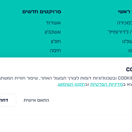
ראשי
פרויקטים חדשים
למכירה
אשדוד
לדירומייל
אשקלון
לנו
חולון
ו
חיפה
ר
ירושלים
טבריה
ברשות היחיד
נהריה
צא ב
מדיניות הפרטיות
וב
תקנון השימוש
.
יווך
עמנואל
ו"ל
רמלה
התאם אישית
דחה 
תנאי שימוש
נתיבות
 פרטיות
נגישות