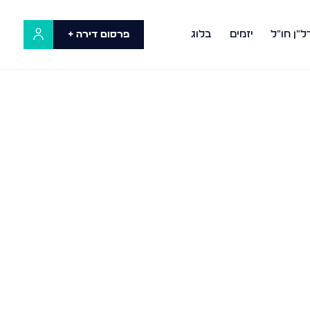
ל"ן חו"ל
יזמים
בלוג
פרסום דירה +