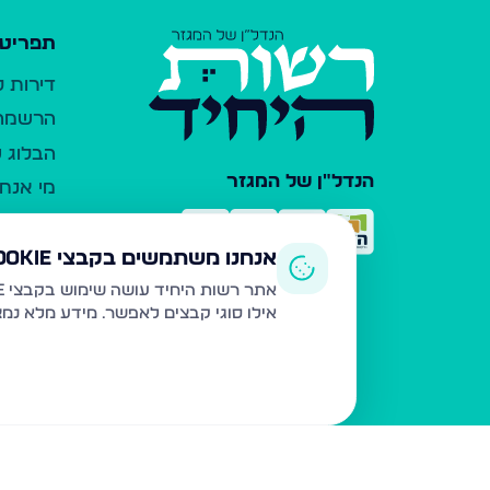
תפריט 
דירות 
הרשמה 
הבלוג ש
הנדל"ן של המגזר
מי אנחנ
צרו קש
כלי עזר
אנחנו משתמשים בקבצי Cookie
פרסום 
אתר רשות היחיד עושה שימוש בקבצי Cookie ובטכנולוגיות דומות לצורך תפעול האתר, שיפור חוויית המשתמש, ניתוח שימוש ושיווק מותאם.
אילו סוגי קבצים לאפשר. מידע מלא נמ
משרדי ת
נדל"ן ח
תקנון ו
מדיניות
הצהרת 