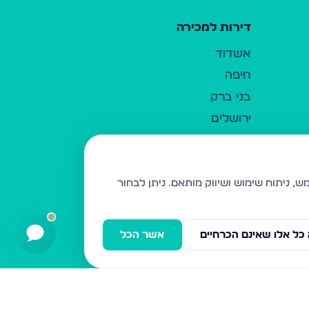
דירות למכירה
אשדוד
חיפה
בני ברק
ירושלים
אלעד
גבעת זאב
בית שמש
ניתן לבחור
רכסים
מודיעין עילית
כל אלו שאינם הכרחיים
אשר הכל
ביתר עילית