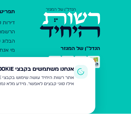
תפריט 
דירות 
הרשמה 
הבלוג ש
הנדל"ן של המגזר
מי אנחנ
צרו קש
כלי עזר
אנחנו משתמשים בקבצי Cookie
פרסום 
אתר רשות היחיד עושה שימוש בקבצי Cookie ובטכנולוגיות דומות לצורך תפעול האתר, שיפור חוויית המשתמש, ניתוח שימוש ושיווק מותאם.
אילו סוגי קבצים לאפשר. מידע מלא נמ
משרדי ת
נדל"ן ח
תקנון ו
מדיניות
הצהרת 