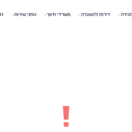
מכירה
דירות להשכרה
משרדי תיווך
נותני שירות
נד
!