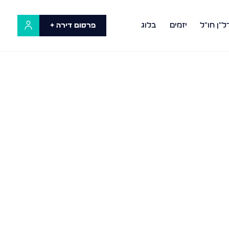
ל"ן חו"ל
יזמים
בלוג
פרסום דירה +