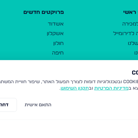
ראשי
פרויקטים חדשים
למכירה
אשדוד
לדירומייל
אשקלון
לנו
חולון
ו
חיפה
ר
ירושלים
טבריה
ברשות היחיד
נהריה
צא ב
מדיניות הפרטיות
וב
תקנון השימוש
.
יווך
עמנואל
ו"ל
רמלה
התאם אישית
דחה 
תנאי שימוש
נתיבות
 פרטיות
נגישות