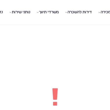
מכירה
דירות להשכרה
משרדי תיווך
נותני שירות
נד
!