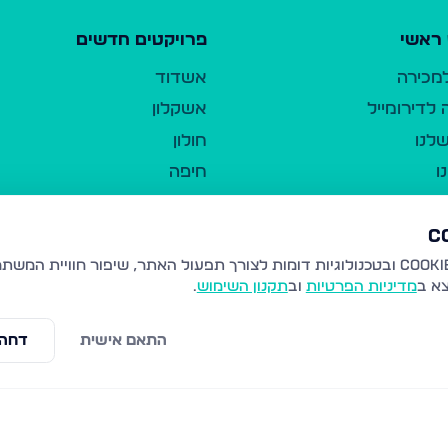
ראשי
פרויקטים חדשים
למכירה
אשדוד
לדירומייל
אשקלון
לנו
חולון
ו
חיפה
ר
ירושלים
טבריה
ברשות היחיד
נהריה
צא ב
מדיניות הפרטיות
וב
תקנון השימוש
.
יווך
עמנואל
ו"ל
רמלה
התאם אישית
דחה 
תנאי שימוש
נתיבות
 פרטיות
נגישות