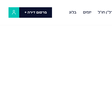
ל"ן חו"ל
יזמים
בלוג
פרסום דירה +