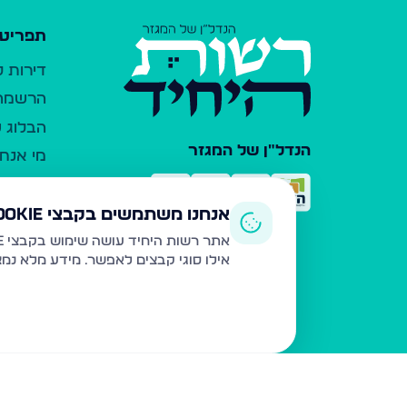
תפריט 
דירות 
הרשמה 
הבלוג ש
הנדל"ן של המגזר
מי אנחנ
צרו קש
כלי עזר
אנחנו משתמשים בקבצי Cookie
פרסום 
אתר רשות היחיד עושה שימוש בקבצי Cookie ובטכנולוגיות דומות לצורך תפעול האתר, שיפור חוויית המשתמש, ניתוח שימוש ושיווק מותאם.
אילו סוגי קבצים לאפשר. מידע מלא נמ
משרדי ת
נדל"ן ח
תקנון ו
מדיניות
הצהרת 