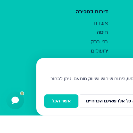
דירות למכירה
אשדוד
חיפה
בני ברק
ירושלים
אלעד
גבעת זאב
בית שמש
ניתן לבחור
רכסים
מודיעין עילית
כל אלו שאינם הכרחיים
אשר הכל
ביתר עילית