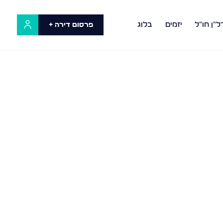
ל"ן חו"ל
יזמים
בלוג
פרסום דירה +