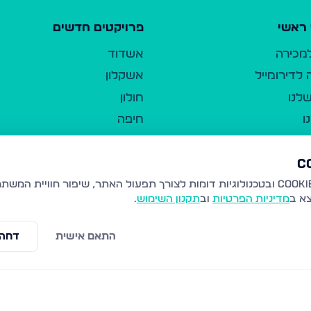
ראשי
פרויקטים חדשים
למכירה
אשדוד
לדירומייל
אשקלון
לנו
חולון
ו
חיפה
ר
ירושלים
טבריה
ברשות היחיד
נהריה
צא ב
מדיניות הפרטיות
וב
תקנון השימוש
.
יווך
עמנואל
ו"ל
רמלה
התאם אישית
דחה 
תנאי שימוש
נתיבות
 פרטיות
נגישות