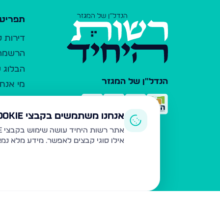
תפריט 
דירות 
הרשמה 
הבלוג ש
הנדל"ן של המגזר
מי אנחנ
צרו קש
כלי עזר
אנחנו משתמשים בקבצי Cookie
פרסום 
אתר רשות היחיד עושה שימוש בקבצי Cookie ובטכנולוגיות דומות לצורך תפעול האתר, שיפור חוויית המשתמש, ניתוח שימוש ושיווק מותאם.
אילו סוגי קבצים לאפשר. מידע מלא נמ
משרדי ת
נדל"ן ח
תקנון ו
מדיניות
הצהרת 