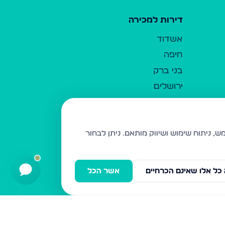
דירות למכירה
אשדוד
חיפה
בני ברק
ירושלים
אלעד
גבעת זאב
בית שמש
ניתן לבחור
רכסים
מודיעין עילית
כל אלו שאינם הכרחיים
אשר הכל
ביתר עילית