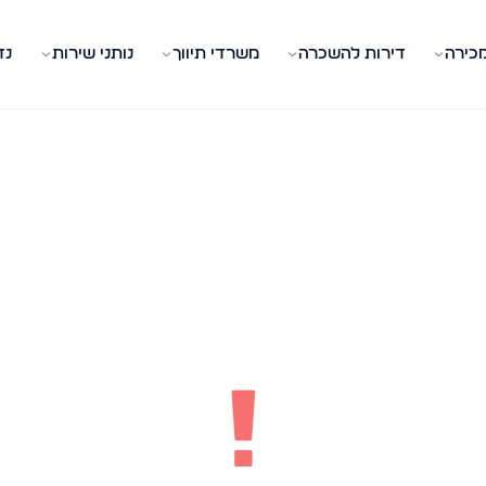
מכירה
דירות להשכרה
משרדי תיווך
נותני שירות
נד
!