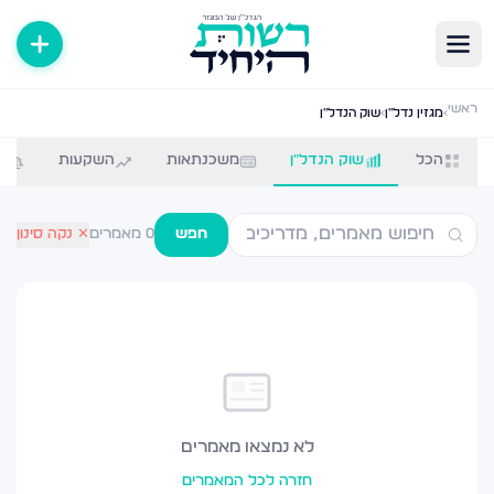
לוג נדל״ן — מאמרים, טיפים ומדריכים
ראשי
›
מגזין נדל״ן
›
שוק הנדל"ן
תבות, מדריכים וטיפים בעולם הנדל״ן במגזר החרדי. קנייה, מכירה
הכל
שוק הנדל"ן
משכנתאות
השקעות
ח
חפש
0
מאמרים
✕ נקה סינון
לא נמצאו מאמרים
חזרה לכל המאמרים