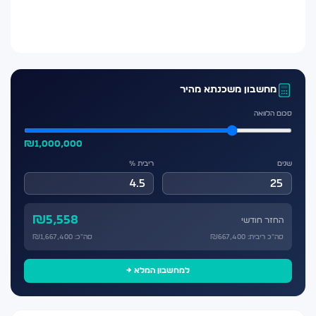
מחשבון משכנתא מהיר
סכום הלוואה
₪
1,000,000
שנים
ריבית %
₪
5,558
החזר חודשי
סה״כ ריבית: ₪
667,400
סה״כ: ₪
1,667,400
למחשבון המלא →