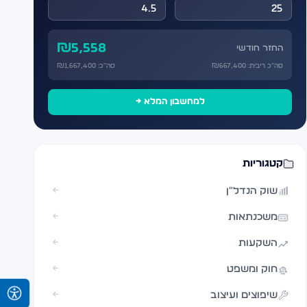
₪
5,558
החזר חודשי
סה״כ ריבית: ₪
667,400
סה״כ: ₪
1,667,400
למחשבון המלא →
קטגוריות
שוק הנדל"ן
←
משכנתאות
←
השקעות
←
חוק ומשפט
←
שיפוצים ועיצוב
←