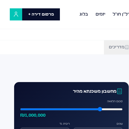
ל"ן חו"ל
יזמים
בלוג
פרסום דירה +
מדריכים
מחשבון משכנתא מהיר
סכום הלוואה
₪
1,000,000
שנים
ריבית %