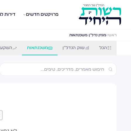
פרויקטים חדשים
דירות ל
לוג נדל״ן — מאמרים, טיפים ומדריכים
ראשי
›
מגזין נדל״ן
›
משכנתאות
תבות, מדריכים וטיפים בעולם הנדל״ן במגזר החרדי. קנייה
הכל
שוק הנדל"ן
משכנתאות
השקעו
לא נמצא