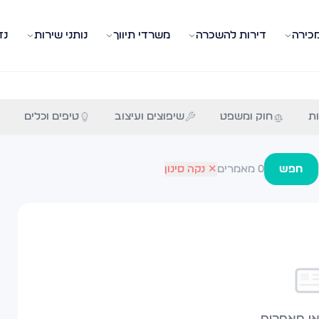
מכירה
דירות להשכרה
משרדי תיווך
נותני שירות
נד
, מכירה, השכרה, משכנתא וכל מה שצריך לדעת.
ת
חוק ומשפט
שיפוצים ועיצוב
טיפים וכלים
חפש
0
מאמרים
✕ נקה סינון
ו מאמרים