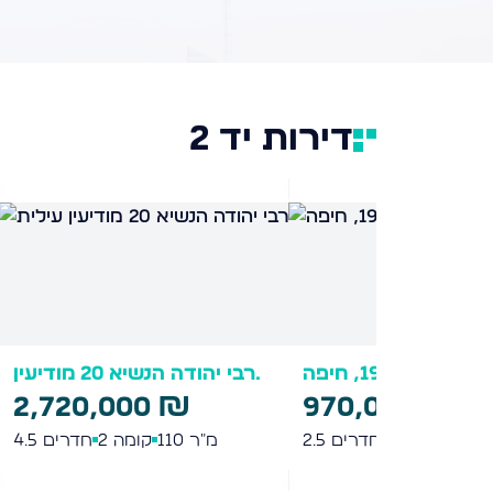
דירות יד 2
ראל 32 פתח תקווה
גאולה 19, חיפה
970,000 ₪
5,700,000 ₪
מ"ר
220
קומה 2
חדרים
7
מ"ר
65
קומה 1
חדרים
.5