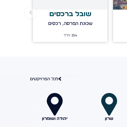
שובל ברכסים
מעלות 
א
שכונת הפרסה, רכסים
מעלות דפנה 126
194
יח"ד
1
ב
לכל הפרויקטים
שרון
יהודה ושומרון