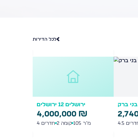
לכל הדירות
חתם סופר בני ברק
₪
2,740,000 ₪
4,490
קע
חדרים
5
מ"ר
104
קומה 4
חדרים
4.5
מ"