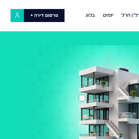
ל"ן חו"ל
יזמים
בלוג
פרסום דירה +