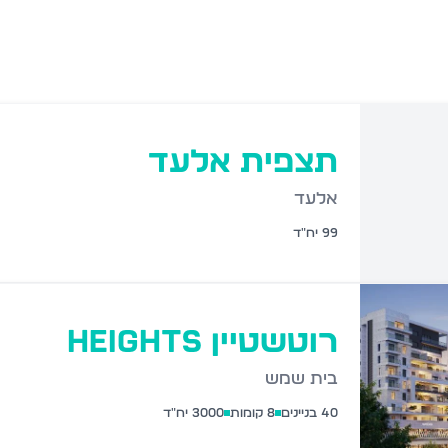
תצפית אלעד
אלעד
99
יח"ד
רוטשטיין HEIGHTS
בית שמש
40
בניינים
8
קומות
3000
יח"ד